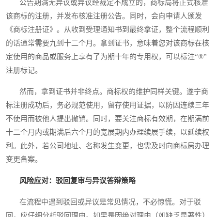
公告期满无异议或异议经裁定不成立的，商标局将正式核准
该商标的注册，并发布核准注册公告。同时，会向申请人颁发
《商标注册证》。从收到受理通知书到最终拿证，整个流程顺利
的话通常需要九到十二个月。拿到证书，意味着您对该商标在核
定使用的商品或服务上享有了为期十年的专用权，可以标注“®”
注册标记。
然而，拿到证书并非终点。商标权的维护同样关键。遂宁商
标注册成功后，务必规范使用，留存使用证据，以防因连续三年
不使用而被他人提出撤销。同时，要关注商标有效期，在期满前
十二个月内或期满后六个月的宽展期内办理续展手续，以延续权
利。此外，若公司地址、名称发生变更，也需及时向商标局办理
变更备案。
风险应对：驳回复审与异议答辩策略
在流程中遇到驳回或异议是常见情况，不必惊慌。对于驳
回，应仔细分析驳回理由。如果是因绝对理由（如缺乏显著性）