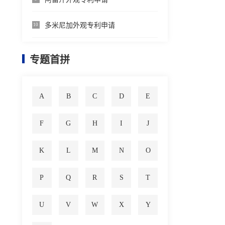
多米尼加外观专利申请
10
专题首拼
A
B
C
D
E
F
G
H
I
J
K
L
M
N
O
P
Q
R
S
T
U
V
W
X
Y