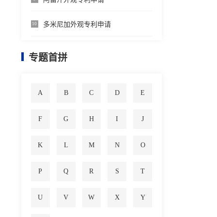
多米尼加外观专利申请
10
专题首拼
A
B
C
D
E
F
G
H
I
J
K
L
M
N
O
P
Q
R
S
T
U
V
W
X
Y