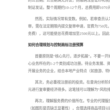
的公告期。公告期满无异议，则缴纳注册证印花税
制证发证。整个周期约10-12个月，总费用即1070
然而，实际情况常有变数。例如，若审查员认为
审，需在法定期限内提交复审申请，官费为750
务费），这可能使总花费增加至2500元以上。因
如何合理规划与控制商标注册预算
首要原则是“核心先行，逐步拓展”。不要一开
心业务所在的1-2个类别成功注册。待业务发展
开展业务的企业，结合本地产业特点（如旅游、特
其次，务必重视注册前的投资。在查询分析阶段
元进行复审要经济得多。这笔钱可以理解为“风险排
再次，理解服务费的价值所在。专业的代理服务
（如图形是否缺乏显著性），合理选择商品项目以