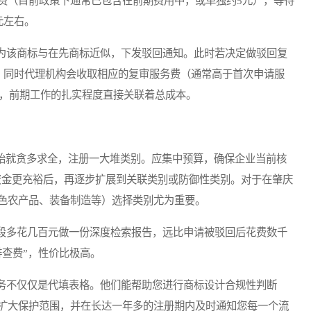
费（目前政策下通常已包含在前期费用中，或单独约5元），等待
元左右。
该商标与在先商标近似，下发驳回通知。此时若决定做驳回复
元，同时代理机构会收取相应的复审服务费（通常高于首次申请服
此，前期工作的扎实程度直接关联着总成本。
始就贪多求全，注册一大堆类别。应集中预算，确保企业当前核
、资金更充裕后，再逐步扩展到关联类别或防御性类别。对于在肇庆
色农产品、装备制造等）选择类别尤为重要。
多花几百元做一份深度检索报告，远比申请被驳回后花费数千
查费”，性价比极高。
不仅仅是代填表格。他们能帮助您进行商标设计合规性判断
扩大保护范围，并在长达一年多的注册期内及时通知您每一个流