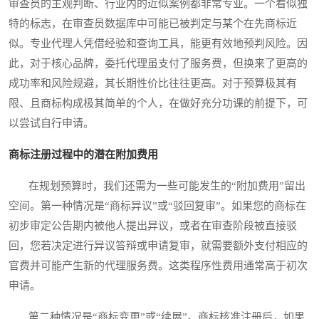
审查员的主观判断、行业内的近似案例都非常专业。一个看似独
特的标志，在审查员数据库中可能已被判定与某个在先商标近
似。专业代理人凭借经验和查询工具，能更有效地预判风险。因
此，对于核心品牌，委托代理虽支付了服务费，但换来了更高的
成功率和风险规避，其长期性价比往往更高。对于预算极其有
限、且商标构成极其简单的个人，在做好充分功课的前提下，可
以尝试自行申请。
商标注册过程中的潜在附加费用
在规划预算时，我们还需为一些可能发生的“附加费用”留出
空间。第一种情况是“商标异议”或“驳回复审”。如果您的商标在
初步审定公告期内被他人提出异议，或者在审查阶段被直接驳
回，您若决定进行异议答辩或申请复审，就需要额外支付相应的
官费并可能产生新的代理服务费。这类程序性费用通常高于初次
申请。
第二种情况是“商标变更”或“续展”。商标核准注册后，如果