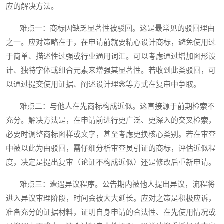
应的解决方法。
难点一：商标因缺乏显著性被驳回。这是最常见的驳回理由
之一。应对策略在于，在申请前就要精心设计商标，避免使用过
于简单、描述性过强或行业通用词汇。可以考虑通过增加图形设
计、独特字体或组合元素来增强其显著性。若收到此类驳回，可
以通过提交使用证据、阐述设计理念等方式在复审中争取。
难点二：与他人在先商标构成近似。这直接源于前期检索不
充分。解决方法是，在申请前进行更广泛、更深入的交叉检索，
必要时调整商标图样或文字，甚至考虑更换核心类别。若在审查
中被以此为由驳回，需仔细分析审查员引证的商标，评估近似程
度，决定是提出复审（论证不构成近似）还是修改后重新申请。
难点三：遭遇异议程序。公告期内被他人提出异议，流程将
进入异议审理阶段，时间会被大大延长。应对之策是积极应诉，
准备充分的证据材料，证明自身申请的合法性、在先使用情况或