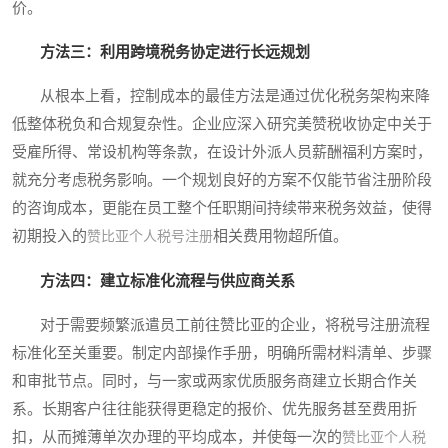
价。
方法三：利用跨境税务协定进行长远规划
从根本上看，控制成本的最佳方法是通过优化税务架构来降
低整体税负和合规复杂性。企业应深入研究美赞税收协定中关于
受雇所得、常设机构等条款，在设计外派人员薪酬福利方案时，
就充分考虑税务影响。一个规划良好的方案不仅能节省注册阶段
的咨询成本，更能在员工整个任职期间持续带来税务效益，使得
初期投入的
相关费用物超所值。
赞比亚个人税号注册
方法四：建立标准化流程与供应商关系
对于需要频繁派遣员工前往赞比亚的企业，将税号注册流程
标准化至关重要。制定内部操作手册，明确所需材料清单、步骤
和审批节点。同时，与一家或两家优质服务商建立长期合作关
系。长期客户往往能获得更稳定的报价、优先服务甚至费用折
扣，从而摊薄单次办理的平均成本，并使每一次的
赞比亚个人税