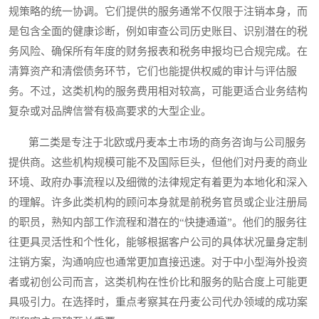
规策略的统一协调。它们提供的服务通常不仅限于注销本身，而
是包含全面的健康诊断，例如审查公司历史账目、识别潜在的税
务风险、确保所有年度的财务报表和税务申报均已合规完成。在
清算资产和清偿债务环节，它们也能提供权威的审计与评估服
务。不过，这类机构的服务费用相对较高，可能更适合业务结构
复杂或对品牌信誉有极高要求的大型企业。
第二类是专注于北欧或丹麦本土市场的商务咨询与公司服务
提供商。这些机构规模可能不及国际巨头，但他们对丹麦的商业
环境、政府办事流程以及细微的法律规定有着更为本地化和深入
的理解。许多此类机构的顾问本身就是前税务官员或企业注册局
的职员，熟知内部工作流程和潜在的“快捷通道”。他们的服务往
往更具灵活性和个性化，能够根据客户公司的具体状况量身定制
注销方案，沟通响应也通常更加直接迅速。对于中小型海外投资
者或初创公司而言，这类机构在性价比和服务的贴合度上可能更
具吸引力。在选择时，重点考察其在丹麦公司代办领域的成功案