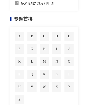
多米尼加外观专利申请
10
专题首拼
A
B
C
D
E
F
G
H
I
J
K
L
M
N
O
P
Q
R
S
T
U
V
W
X
Y
Z