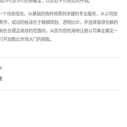
加20%至30%的预备金，以应对不可预见的开销。
个动态组合。从基础的政府规费到关键的专业服务，从公司结
数字。成功的秘诀在于精细规划、透明比价，并选择值得信赖的
制在合理且高效的范围内，从而为您的海地注册公司事业奠定一
打开加勒比市场大门的钥匙。
少
些