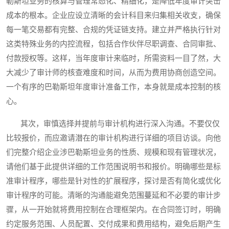
勒斯坦业务的核算与管理常态化、精细化，是降低年度审计突击
成本的根本。企业应设立清晰的会计科目来归集相关收支，确保
每一笔交易都有完整、合规的凭证链支持。建立并严格执行针对
这类特殊业务的内控流程，包括合作伙伴尽职调查、合同审批、
付款授权等。这样，当年度审计来临时，所需资料一目了然，大
大减少了审计师的核查难度和时间，从而为费用协商创造空间。
一个有序的巴勒斯坦年度审计准备工作，本身就是成本控制的核
心。
其次，审慎选择并提前与审计机构进行深入沟通。不要仅仅
比较报价，而应邀请潜在的审计机构进行详细的项目访谈。向他
们完整介绍企业涉巴勒斯坦业务的性质、规模和现有管理状况，
请他们基于此提供详细的工作范围说明书和报价。明确哪些是标
准审计程序，哪些是针对性的扩展程序，探讨是否有简化或优化
审计程序的可能。清晰的沟通能避免范围蔓延和不必要的审计步
骤，从一开始就将费用控制在合理框架内。在合同签订时，明确
约定服务范围、人员配置、交付成果和费用结构，避免后期产生