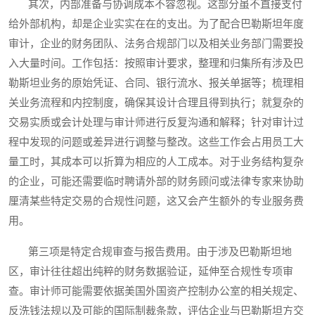
其次，内部准备与协调成本不容忽视。这部分虽不直接支付
给外部机构，却是企业实实在在的支出。为了配合巴勒斯坦年度
审计，企业的财务团队、法务合规部门以及相关业务部门需要投
入大量时间。工作包括：按照审计要求，整理和归集所有涉及巴
勒斯坦业务的原始凭证、合同、银行流水、报关单据等；梳理相
关业务流程和内控制度，确保其设计合理且得到执行；就复杂的
交易实质或会计处理与审计师进行反复沟通和解释；针对审计过
程中发现的问题或差异进行调整与整改。这些工作会占用员工大
量工时，其成本可以折算为相应的人工成本。对于业务结构复杂
的企业，可能还需要临时聘请外部的财务顾问或法律专家来协助
厘清某些特定交易的合规性问题，这又会产生额外的专业服务费
用。
第三项是特定合规审查与报告费用。由于涉及巴勒斯坦地
区，审计往往超出纯粹的财务数据验证，延伸至合规性专项审
查。审计师可能需要依据美国外国资产控制办公室的相关规定、
反洗钱法规以及可能的国际制裁条款，评估企业与巴勒斯坦方交