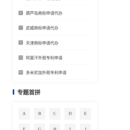
葫芦岛商标申请代办
6
武威商标申请代办
7
天津商标申请代办
8
阿富汗外观专利申请
9
多米尼加外观专利申请
10
专题首拼
A
B
C
D
E
F
G
H
I
J