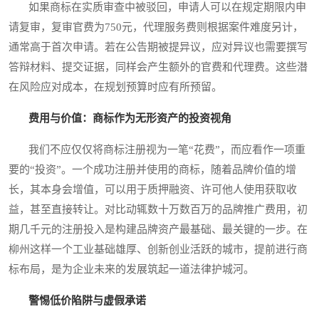
如果商标在实质审查中被驳回，申请人可以在规定期限内申
请复审，复审官费为750元，代理服务费则根据案件难度另计，
通常高于首次申请。若在公告期被提异议，应对异议也需要撰写
答辩材料、提交证据，同样会产生额外的官费和代理费。这些潜
在风险应对成本，在规划预算时应有所预留。
费用与价值：商标作为无形资产的投资视角
我们不应仅仅将商标注册视为一笔“花费”，而应看作一项重
要的“投资”。一个成功注册并使用的商标，随着品牌价值的增
长，其本身会增值，可以用于质押融资、许可他人使用获取收
益，甚至直接转让。对比动辄数十万数百万的品牌推广费用，初
期几千元的注册投入是构建品牌资产最基础、最关键的一步。在
柳州这样一个工业基础雄厚、创新创业活跃的城市，提前进行商
标布局，是为企业未来的发展筑起一道法律护城河。
警惕低价陷阱与虚假承诺