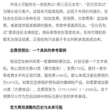
市场上可能存在一些机构以“两三百元全包”、“百分百包过”
为噱头吸引客户。这极有可能是陷阱。远低于市场价的报价，往
往会在后续以各种名目（如加急费、担保费、分类费等）追加收
费，或者提供极其粗糙的服务，导致申请漏洞百出。“百分百包
过”更是违反法律规定，商标审查权在国家机关，任何代理机构
都无法保证结果。正规机构只会基于专业判断承诺高成功率。
总费用预估：一个具体的参考案例
假设您在柳州经营一家螺蛳粉餐饮店，计划注册一个文字商
标。核心类别为第43类（餐饮服务），官费270元。委托一家中
等收费水平的正规代理，服务费1200元。那么单类注册总费用约
为1470元。如果您还想保护预包装的螺蛳粉产品，则需要增加第
30类（方便食品），总费用变为（270+1200）2 = 2940元。这个
预算可以作为您启动柳州商标注册计划的参考基线。
官方费用调整的历史与未来可能