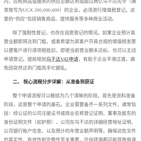
内，应税商品或服务的供应总额达到或超过两亿乌干达先令（通
常简写为UGX 200,000,000）的企业，必须进行增值税登记。这
里的“供应”包括销售商品、提供服务等多种商业活动。
除了强制性登记，也存在自愿登记的情况。如果企业预计其
营业额即将达到门槛，或者希望为其客户开具合规的增值税发票
以便客户进行进项税抵扣，即使当前营业额未达标，也可以主动
申请登记。提前规划
乌干达VAT申请
，有助于企业平滑过渡，避
免因突然达到门槛而手忙脚乱。
二、 核心流程分步详解：从准备到获证
整个申请流程可以概括为几个清晰的阶段。首先是资料准备
阶段，这是整个申请的基石。企业需要备齐一系列文件，通常包
括：经公证的公司注册证书或商业名称登记证明、董事及股东的
身份证明文件（如护照）、公司在乌干达的详细经营地址证明、
公司银行账户信息、以及预计的年营业额声明等。确保这些文件
的真实性、有效性和完整性至关重要，任何疏漏都可能导致申请