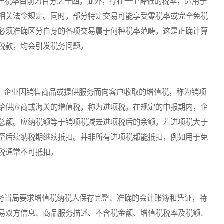
税率目前为百分之十四。此外，存在一个降低的税率，适用于
相关法令规定。同时，部分特定交易可能享受零税率或完全免税
必须准确区分自身的各项交易属于何种税率范畴，这是正确计算
税款，均会引发税务问题。
。企业因销售商品或提供服务而向客户收取的增值税，称为销项
给供应商或海关的增值税，称为进项税。在规定的申报期内，企
总额。应纳税额等于销项税减去进项税后的余额。若进项税大于
至后续纳税期继续抵扣。并非所有进项税都能抵扣，例如用于免
税通常不可抵扣。
当局要求增值税纳税人保存完整、准确的会计账簿和凭证，特
易双方信息、商品服务描述、不含税金额、增值税税率及税额、