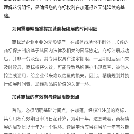
理解这份明细，是确保您的商标权利在加蓬得以无缝延续的基
础。
为何需要精确掌握加蓬商标续展的时间明细
商标是企业重要的无形资产，在加蓬市场也不例外。加蓬的
商标保护制度基于其国内法律及相关的国际协定。商标注册成功
后，并非一劳永逸，其专用权具有法定期限。一旦期限届满而未
及时续展，商标权将失效，可能导致品牌保护出现真空，被他人
抢注或滥用，给企业带来难以估量的损失。因此，精确规划并执
行续展时间表，是维系品牌价值的关键一环。
加蓬商标的有效期与续展周期起点
首先，必须明确基础时间点。在加蓬，经核准注册的商标，
其专用权有效期自申请日起计算，为期十年。这意味着，商标续
展的周期是以十年为一个循环。续展申请应当在当前十年有效期