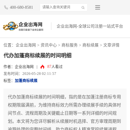
400-680-8581
企业出海网-全球公司注册一站式平台
位置：
企业出海网
>
资讯中心
> 商标服务 >
商标续展
> 文章详情
代办加蓬商标续展的时间明细
87
作者：企业出海网
|
人看过
发布时间：2026-05-28 02:11:57
标签：
加蓬商标续展
代办加蓬商标续展的时间明细，指的是在加蓬注册商标专用
权期限届满前，为维持商标效力所需办理续展手续的具体时
间节点、流程周期及关键截止日期等一系列详细的时间规
划。本文将为您详尽解析从续展时机选择、官方审理周期到
逾期处理的完整时间线，助力商标权人精准掌控续展进程。