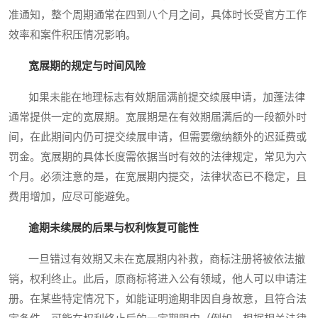
准通知，整个周期通常在四到八个月之间，具体时长受官方工作
效率和案件积压情况影响。
宽展期的规定与时间风险
如果未能在地理标志有效期届满前提交续展申请，加蓬法律
通常提供一定的宽展期。宽展期是在有效期届满后的一段额外时
间，在此期间内仍可提交续展申请，但需要缴纳额外的迟延费或
罚金。宽展期的具体长度需依据当时有效的法律规定，常见为六
个月。必须注意的是，在宽展期内提交，法律状态已不稳定，且
费用增加，应尽可能避免。
逾期未续展的后果与权利恢复可能性
一旦错过有效期又未在宽展期内补救，商标注册将被依法撤
销，权利终止。此后，原商标将进入公有领域，他人可以申请注
册。在某些特定情况下，如能证明逾期非因自身故意，且符合法