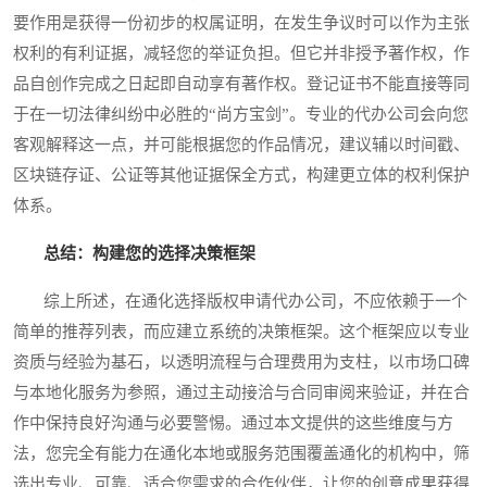
要作用是获得一份初步的权属证明，在发生争议时可以作为主张
权利的有利证据，减轻您的举证负担。但它并非授予著作权，作
品自创作完成之日起即自动享有著作权。登记证书不能直接等同
于在一切法律纠纷中必胜的“尚方宝剑”。专业的代办公司会向您
客观解释这一点，并可能根据您的作品情况，建议辅以时间戳、
区块链存证、公证等其他证据保全方式，构建更立体的权利保护
体系。
总结：构建您的选择决策框架
综上所述，在通化选择版权申请代办公司，不应依赖于一个
简单的推荐列表，而应建立系统的决策框架。这个框架应以专业
资质与经验为基石，以透明流程与合理费用为支柱，以市场口碑
与本地化服务为参照，通过主动接洽与合同审阅来验证，并在合
作中保持良好沟通与必要警惕。通过本文提供的这些维度与方
法，您完全有能力在通化本地或服务范围覆盖通化的机构中，筛
选出专业、可靠、适合您需求的合作伙伴，让您的创意成果获得