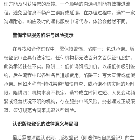
理方能及时获得您的反馈。一个顺畅的沟通机制能有效推进流
程，避免因信息不畅产生误解或延误。在办理过程中，选择一家
沟通耐心、响应及时的通化版权申请代办，体验会截然不同。
警惕常见服务陷阱与风险提示
在寻找和合作过程中，需保持警惕。陷阱一：包过承诺。版
权登记审查具有法定性，任何机构都无法百分之百保证“包过”，
此类承诺往往不实。陷阱二：低价诱饵后加价。以超低价吸引签
约，后在流程中以各种名目追加费用。陷阱三：夸大宣传或虚假
承诺。例如声称有“特殊渠道”加快审查，或承诺不切实际的短时
限。陷阱四：机构本身不稳定。选择成立时间过短、人员变动频
繁或经营状况不明的机构，存在服务中断风险。务必通过正规渠
道、签订规范合同来规避这些风险。
认识版权登记的法律意义与局限
最后需要清醒认识到，版权登记（即著作权自愿登记）的主