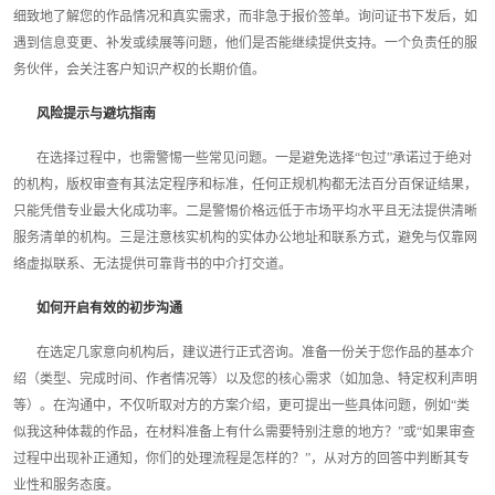
细致地了解您的作品情况和真实需求，而非急于报价签单。询问证书下发后，如
遇到信息变更、补发或续展等问题，他们是否能继续提供支持。一个负责任的服
务伙伴，会关注客户知识产权的长期价值。
风险提示与避坑指南
在选择过程中，也需警惕一些常见问题。一是避免选择“包过”承诺过于绝对
的机构，版权审查有其法定程序和标准，任何正规机构都无法百分百保证结果，
只能凭借专业最大化成功率。二是警惕价格远低于市场平均水平且无法提供清晰
服务清单的机构。三是注意核实机构的实体办公地址和联系方式，避免与仅靠网
络虚拟联系、无法提供可靠背书的中介打交道。
如何开启有效的初步沟通
在选定几家意向机构后，建议进行正式咨询。准备一份关于您作品的基本介
绍（类型、完成时间、作者情况等）以及您的核心需求（如加急、特定权利声明
等）。在沟通中，不仅听取对方的方案介绍，更可提出一些具体问题，例如“类
似我这种体裁的作品，在材料准备上有什么需要特别注意的地方？”或“如果审查
过程中出现补正通知，你们的处理流程是怎样的？”，从对方的回答中判断其专
业性和服务态度。