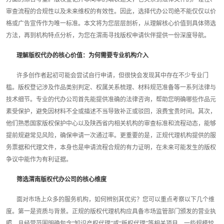
审查流程的合规性以及未来维权的有效性。因此，选择代办公司绝不能仅仅以价
格或广告宣传作为唯一标准。本文将为您层层剖析，从理解核心价值到具体筛选
方法，再到机构特点分析，为您在渭南寻找版权申请伙伴提供一份深度导航。
理解版权代办的核心价值：为何需要专业机构介入
许多创作者起初可能会尝试自行申请，但很快会发现其中存在不少专业门
槛。版权登记涉及作品类别判定、权属关系梳理、材料规范准备等一系列法律与
技术细节。专业的代办公司首先能提供准确的法律咨询，帮助您明确哪些作品元
素受保护，避免因材料不全或描述不当导致补正或驳回，浪费宝贵时间。其次，
他们熟悉国家版权保护中心以及陕西省内相关机构的审查标准和流程动态，能够
提前规避常见风险，确保申请一次通过率。更重要的是，正规代理机构提供的服
务票据和代理文件，本身也是申请流程合规的有力证明，在未来可能发生的版权
争议中能作为有利证据。
筛选渭南版权代办公司的核心维度
面对市场上众多的服务机构，如何辨别其优劣？您可以重点考察以下几个维
度。第一是资质与背景。正规的版权代理机构应具备市场监管部门颁发的营业执
照，且经营范围明确包含“知识产权代理”或“版权代理”等相关项目。一些规模较