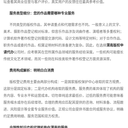
坛查看其商业信誉与客户评价，真实用户的反馈往往最具参考价值。
服务类型细分：您的作品需要哪种专业服务
不同类型的版权作品，其申请重点和代理需求也不同。一般意义上的文字、
美术、摄影作品登记相对标准，但音乐作品涉及词曲作者、演唱者等多重权利；
计算机软件著作权登记则需提交源代码、设计文档等特定材料；对于合作作品、
职务作品或委托作品，权属证明材料的准备更为复杂。因此，在选择
渭南版权申
请代办
公司时，应考察其在您所属作品领域的服务经验深度。一些机构可能擅长
传统文化艺术领域，而另一些则在科技类软件著作权登记方面资源深厚。
费用构成解析：明明白白消费
版权登记费用主要由两部分构成：一是国家版权保护中心收取的官方规费，
这部分是固定标准；二是代办机构收取的服务费。服务费的差异体现了机构的服
务内容、专业水平和运营成本。切勿单纯追求最低价，过低的服务费可能意味着
服务缩水或存在后续增项。合理的费用应匹配其提供的咨询、材料准备、流程跟
进、风险提示等全套专业服务价值。正规公司会提供书面合同或服务协议，明确
约定费用明细、服务范围和双方权责。
全国性知识产权代理机构在渭南的服务