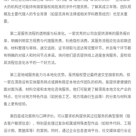
大的机构还可能持有国家版权局批准的涉外代理资质。了解其成立年限、团队规
模及主要代理人的专业背景（如是否具有法律或相关学科教育经历）也至关重
要。
第二是服务流程的透明度与标准化。一家优秀的公司会提供清晰的服务报价
单，明确列明官方规费与代理服务费，杜绝隐形消费。其服务流程应包含前期咨
询、材料整理与审核、递交追踪、证书领取与送达等完整环节，并且每个环节都
有明确的对接人和时间节点承诺。询问他们是否提供线上进度查询服务，是检验
其流程信息化水平的一个好方法。
第三是地域服务能力与本地化优势。虽然版权登记最终递交至国家机构，但
一家在渭南设有实体服务网点或拥有稳定本地合作团队的机构，能提供更便捷的
面对面沟通、材料交接和本地化咨询服务。他们可能更了解渭南本地文化产业的
特点，在针对地方特色作品（如民俗工艺、地方戏曲衍生品等）的分类与材料准
备上更有经验。
第四是成功案例与口碑评价。可以要求机构提供其过往服务的典型案例（隐
去客户敏感信息），特别是处理过复杂权属或特殊类型作品（如软件代码、工程
设计图、数据库等）的案例。同时，通过企业信息查询平台、社交媒体或行业论