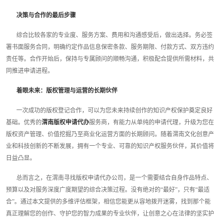
决策与合作的最后步骤
综合比较各家的专业度、服务方案、费用和沟通感受后，做出选择。务必签
署书面服务合同，明确约定作品信息保密条款、服务期限、付款方式、双方违约
责任等。合作开始后，保持与专属顾问的顺畅沟通，积极配合提供所需材料，共
同推进申请进程。
着眼未来：版权管理与运营的长期伙伴
一次成功的版权登记合作，可以为您未来持续创作的知识产权保护奠定良好
基础。优秀的
渭南版权申请代办
服务商，有能力从单纯的申请代理，升级为您在
版权资产管理、价值挖掘乃至商业化运营方面的长期顾问。随着渭南文化创意产
业和科技创新的不断发展，拥有一个专业、可靠的知识产权服务伙伴，其价值将
日益凸显。
总而言之，在渭南寻找版权申请代办公司，是一个需要结合自身作品特点、
预算以及对服务深度广度期望的综合决策过程。没有绝对的“最好”，只有“最适
合”。通过本文提供的多维评估框架，相信您能更从容地拨开迷雾，找到那个能
真正理解您的创作、守护您的智力成果的专业伙伴，让创意之心在法律的坚实护