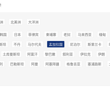
册
洲
北美洲
大洋洲
韩国
日本
菲律宾
柬埔寨
老挝
马来西亚
缅甸
斯坦
不丹
马尔代夫
孟加拉国
尼泊尔
斯里兰卡
土库曼斯坦
阿富汗
黎巴嫩
叙利亚
伊拉克
伊朗
列
巴勒斯坦
阿曼
阿塞拜疆
格鲁吉亚
塞浦路斯