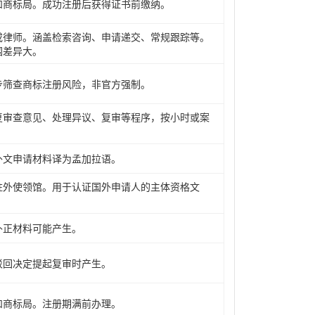
和商标局。成功注册后获得证书前缴纳。
或律师。涵盖检索咨询、申请递交、常规跟踪等。
围差异大。
步筛查商标注册风险，非官方强制。
复审查意见、处理异议、复审等程序，按小时或案
外文申请材料译为孟加拉语。
驻外使领馆。用于认证国外申请人的主体资格文
补正材料可能产生。
驳回决定提起复审时产生。
和商标局。注册期满前办理。