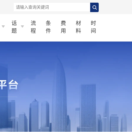
话
流
条
费
材
时
题
程
件
用
料
间