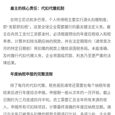
雇主的核心责任：代扣代缴机制
在特立尼达和多巴哥，个人所得税主要实行源头扣缴制度，
即“发薪即扣税”。这是全球企业需要履行的最关键法定义务。雇
主在向员工支付工资薪金时，必须根据预估的年度应税收入和税
率表，计算并扣除当期应纳的税款，并在法定期限内（通常是次
月的特定日期前）将扣缴的税款上缴给该国税务局。未能准确、
及时履行代扣代缴义务，企业将面临罚款、利息乃至更严重的法
律后果。
年度纳税申报的完整流程
除了每月的代扣代缴，税务居民通常还需要在每个纳税年度
结束后进行年度综合申报。申报期一般从次年的一月开始，截止
日期约为三月底或四月中旬。员工需要汇总全年所有来源的收
入，申报所有可扣除项目，计算最终准确的年度应纳税总额。通
过与全年已被源头扣缴的税款总额进行比对，多退少补。企业虽