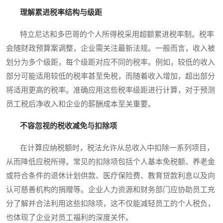
理解累进税率结构与级距
特立尼达和多巴哥的个人所得税采用超额累进税率制。税率
会随财政预算案调整，企业需关注最新法规。一般而言，收入被
划分为多个级距，每个级距对应不同的税率。例如，较低的收入
部分可能适用较低的税率甚至免税，而随着收入增加，超出部分
将适用更高的税率。准确应用这些税率级距进行计算，对于预测
员工税后净收入和企业的薪酬成本至关重要。
不容忽视的税收减免与扣除项
在计算应纳税额时，税法允许从总收入中扣除一系列项目，
从而降低应税所得。常见的扣除项包括个人基本免税额、养老金
或符合条件的退休计划供款、医疗保险费、教育贷款利息以及向
认可慈善机构的捐赠等。企业人力资源和财务部门应协助员工充
分了解并合法利用这些扣除项，这不仅能减轻员工的个人税负，
也体现了企业对员工福利的深度关怀。