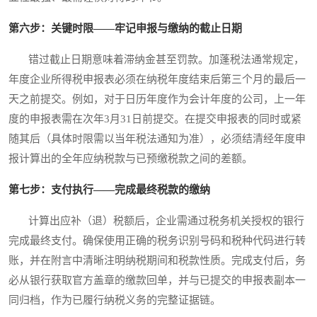
第六步：关键时限——牢记申报与缴纳的截止日期
错过截止日期意味着滞纳金甚至罚款。加蓬税法通常规定，
年度企业所得税申报表必须在纳税年度结束后第三个月的最后一
天之前提交。例如，对于日历年度作为会计年度的公司，上一年
度的申报表需在次年3月31日前提交。在提交申报表的同时或紧
随其后（具体时限需以当年税法通知为准），必须结清经年度申
报计算出的全年应纳税款与已预缴税款之间的差额。
第七步：支付执行——完成最终税款的缴纳
计算出应补（退）税额后，企业需通过税务机关授权的银行
完成最终支付。确保使用正确的税务识别号码和税种代码进行转
账，并在附言中清晰注明纳税期间和税款性质。完成支付后，务
必从银行获取官方盖章的缴款回单，并与已提交的申报表副本一
同归档，作为已履行纳税义务的完整证据链。