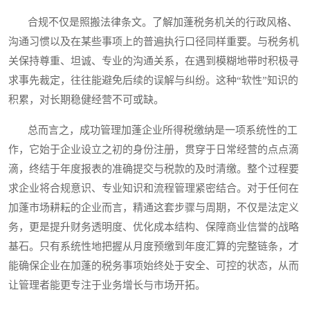
合规不仅是照搬法律条文。了解加蓬税务机关的行政风格、
沟通习惯以及在某些事项上的普遍执行口径同样重要。与税务机
关保持尊重、坦诚、专业的沟通关系，在遇到模糊地带时积极寻
求事先裁定，往往能避免后续的误解与纠纷。这种“软性”知识的
积累，对长期稳健经营不可或缺。
总而言之，成功管理加蓬企业所得税缴纳是一项系统性的工
作，它始于企业设立之初的身份注册，贯穿于日常经营的点点滴
滴，终结于年度报表的准确提交与税款的及时清缴。整个过程要
求企业将合规意识、专业知识和流程管理紧密结合。对于任何在
加蓬市场耕耘的企业而言，精通这套步骤与周期，不仅是法定义
务，更是提升财务透明度、优化成本结构、保障商业信誉的战略
基石。只有系统性地把握从月度预缴到年度汇算的完整链条，才
能确保企业在加蓬的税务事项始终处于安全、可控的状态，从而
让管理者能更专注于业务增长与市场开拓。