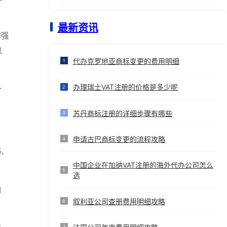
最新资讯
非强
以
代办克罗地亚商标变更的费用明细
1
办理瑞士VAT注册的价格是多少呢
2
个
苏丹商标注册的详细步骤有哪些
3
申请古巴商标变更的流程攻略
4
书、
中国企业在加纳VAT注册的海外代办公司怎么
5
选
内
叙利亚公司查册费用明细攻略
6
7