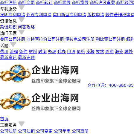
商标注册
商标变更
商标转让
商标续展
商标宽展
商标许可备案
商标驳回
专利服务
发明专利申请
外观专利申请
实用新型专利申请
版权申请
软件著作权申
资讯信息
杂谈知识
问答攻略
热门国家
美国公司注册
沙特阿拉伯公司注册
伊拉克公司注册
利比亚公司注册
叙
话题
费用
流程
条件
材料
时间
办理
代办
申请
价格
步骤
要求
周期
海外
境外
最新资讯
最新专题
合作电话：400-680-85
首页
工商服务
公司注册
公司注销
公司变更
公司年审
公司查册