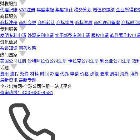
财税服务
代理记账
VAT注册
年度申报
年度审计
税务筹划
增值税缴纳
企业所得税
商标服务
商标注册
商标变更
商标转让
商标续展
商标宽展
商标许可备案
商标驳回
专利服务
发明专利申请
外观专利申请
实用新型专利申请
版权申请
软件著作权申
资讯信息
杂谈知识
问答攻略
热门国家
美国公司注册
沙特阿拉伯公司注册
伊拉克公司注册
利比亚公司注册
叙
话题
费用
流程
条件
材料
时间
办理
代办
申请
价格
步骤
要求
周期
海外
境外
最新资讯
最新专题
企业出海网-全球公司注册一站式平台
咨询热线：
400-680-8581