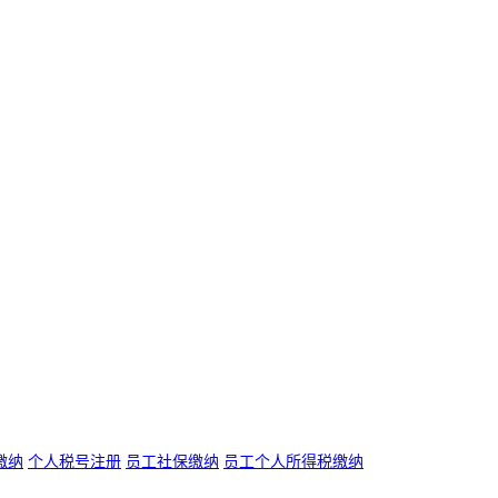
缴纳
个人税号注册
员工社保缴纳
员工个人所得税缴纳