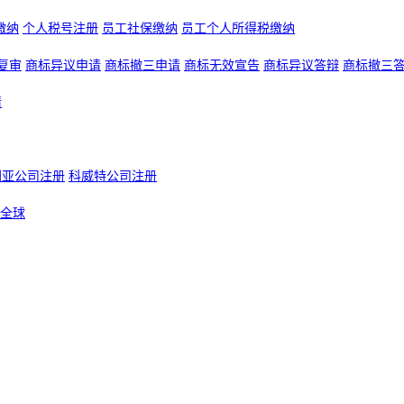
缴纳
个人税号注册
员工社保缴纳
员工个人所得税缴纳
复审
商标异议申请
商标撤三申请
商标无效宣告
商标异议答辩
商标撤三
请
利亚公司注册
科威特公司注册
全球