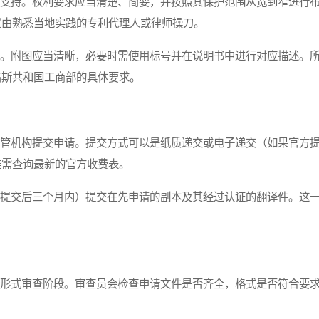
支持。权利要求应当清楚、简要，并按照其保护范围从宽到窄进行
议由熟悉当地实践的专利代理人或律师操刀。
。附图应当清晰，必要时需使用标号并在说明书中进行对应描述。
路斯共和国工商部的具体要求。
管机构提交申请。提交方式可以是纸质递交或电子递交（如果官方
准需查询最新的官方收费表。
提交后三个月内）提交在先申请的副本及其经过认证的翻译件。这
形式审查阶段。审查员会检查申请文件是否齐全，格式是否符合要