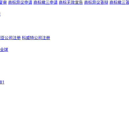
复审
商标异议申请
商标撤三申请
商标无效宣告
商标异议答辩
商标撤三
请
利亚公司注册
科威特公司注册
全球
81