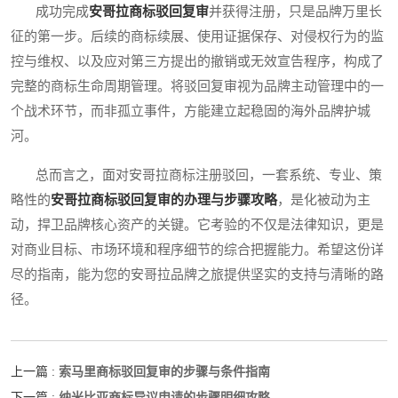
成功完成
安哥拉商标驳回复审
并获得注册，只是品牌万里长
征的第一步。后续的商标续展、使用证据保存、对侵权行为的监
控与维权、以及应对第三方提出的撤销或无效宣告程序，构成了
完整的商标生命周期管理。将驳回复审视为品牌主动管理中的一
个战术环节，而非孤立事件，方能建立起稳固的海外品牌护城
河。
总而言之，面对安哥拉商标注册驳回，一套系统、专业、策
略性的
安哥拉商标驳回复审的办理与步骤攻略
，是化被动为主
动，捍卫品牌核心资产的关键。它考验的不仅是法律知识，更是
对商业目标、市场环境和程序细节的综合把握能力。希望这份详
尽的指南，能为您的安哥拉品牌之旅提供坚实的支持与清晰的路
径。
索马里商标驳回复审的步骤与条件指南
上一篇 :
纳米比亚商标异议申请的步骤明细攻略
下一篇 :