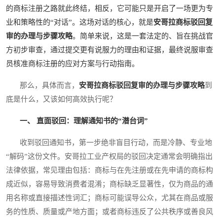
的商标注册之路就此终结，相反，它可能只是开启了一场更为专
业和策略性的“对话”。这场对话的核心，就是
安哥拉商标驳回复
审的办理与步骤攻略
。简单来说，这是一套法定的、旨在挑战官
方初步审查，通过提交更有说服力的理由和证据，最终说服审查
员核准商标注册的应对方案与行动指南。
那么，具体而言，
安哥拉商标驳回复审的办理与步骤攻略
到
底是什么，又该如何高效执行呢？
一、 直面驳回：理解通知书的“潜台词”
收到驳回通知书，第一步绝非盲目行动，而是冷静、专业地
“解码”这份文件。安哥拉工业产权局的驳回决定通常会明确指出
法律依据，常见理由包括：商标与在先注册或在先申请的商标构
成近似，容易导致消费者混淆；商标缺乏显著性，仅为商品的通
用名称或直接描述性词汇；商标可能误导公众，尤其在商品或服
务的性质、质量或产地方面；或者商标违反了公共秩序或善良风