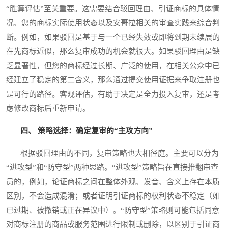
“胜算评估”至关重要。这需要结合驳回理由、引证商标的具体情
况、您的商标实际使用状态以及安哥拉相关的审查实践来综合判
断。例如，如果驳回是基于与一个已经失效或即将到期未续展的
在先商标近似，那么复审成功的机会就很大。如果驳回理由是缺
乏显著性，但您的商标经过长期、广泛的使用，在相关公众中已
经建立了稳定的第二含义，那么通过提交使用证据来争取注册也
是可行的路径。客观评估，有助于决定是全力投入复审，还是考
虑修改商标后重新申请。
四、 策略选择：确定复审的“主攻方向”
根据驳回理由的不同，复审策略也大相径庭。主要可以分为
“进攻型”和“防守型”两种思路。“进攻型”策略旨在直接推翻审查
员的，例如，论证商标之间在整体外观、发音、含义上存在本质
区别，不会造成混淆；或者证明引证商标的权利状态不稳定（如
已过期、被撤销或正在异议中）。“防守型”策略则可能包括同意
对商标注册的商品或服务范围进行限制或删除，以区别于引证商