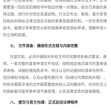
应是一份逻辑清晰、引经据典、有理有据的法律论证文件。文书
需要逐一回应驳回通知书中指出的每一点理由，结合已准备的具
体证据，进行针对性反驳或说明。行文应专业、客观，援引安哥
拉相关的商标法律法规及可能的审查指南或判例。一份优秀的理
由书，能够引导审查员从新的视角审视该商标申请，理解申请人
的立场和依据。
七、 文件准备：确保形式合规与内容完整
在提交前，必须仔细核对所有文件的完整性和格式要求。通
常，一套完整的复审申请文件包括：按照规定格式填写的复审请
求表格、详细的理由陈述书、经过认证的证据材料清单及附件、
驳回通知书副本、以及必要的委托书（如通过代理机构办理）。
所有非葡萄牙语的文件都需要提供经认证的翻译件。任何形式上
的瑕疵都可能导致申请不被受理，从而浪费宝贵的复审期限。
八、 提交与官方沟通：正式启动法律程序