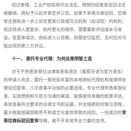
经过审理，工业产权局将作出决定。理想的结果是驳回决定
被撤销，商标予以初步审定并公告。如果不幸再次被驳回，您通
常还拥有进一步上诉至更高行政或司法机构（如法院）的权利，
但这将进入更复杂、耗时更长的程序，需要重新评估成本与收
益。若复审成功，商标进入公告期，则需密切监控，及时应对可
能出现的第三方异议。
十一、 委托专业代理：为何这是明智之选
对于不熟悉安哥拉法律体系和语言（葡萄牙语为官方语言）
的申请人而言，委托一家经验丰富的本地商标代理机构或律师处
理驳回复审，几乎是事半功倍的必要选择。专业代理熟悉审查标
准、实践惯例和与官方沟通的渠道，能够提供准确的胜算评估，
高效准备符合要求的法律文书和证据，并全程把控时限与流程，
最大程度规避因程序不熟或文化差异导致的风险。一份成功的
安
哥拉商标驳回复审
攻略，离不开本地专业力量的支持。