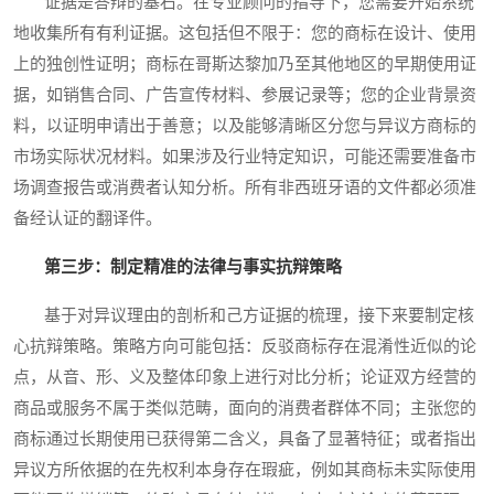
证据是答辩的基石。在专业顾问的指导下，您需要开始系统
地收集所有有利证据。这包括但不限于：您的商标在设计、使用
上的独创性证明；商标在哥斯达黎加乃至其他地区的早期使用证
据，如销售合同、广告宣传材料、参展记录等；您的企业背景资
料，以证明申请出于善意；以及能够清晰区分您与异议方商标的
市场实际状况材料。如果涉及行业特定知识，可能还需要准备市
场调查报告或消费者认知分析。所有非西班牙语的文件都必须准
备经认证的翻译件。
第三步：制定精准的法律与事实抗辩策略
基于对异议理由的剖析和己方证据的梳理，接下来要制定核
心抗辩策略。策略方向可能包括：反驳商标存在混淆性近似的论
点，从音、形、义及整体印象上进行对比分析；论证双方经营的
商品或服务不属于类似范畴，面向的消费者群体不同；主张您的
商标通过长期使用已获得第二含义，具备了显著特征；或者指出
异议方所依据的在先权利本身存在瑕疵，例如其商标未实际使用