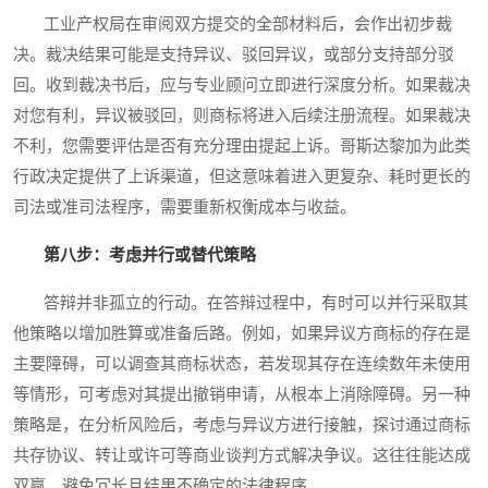
工业产权局在审阅双方提交的全部材料后，会作出初步裁
决。裁决结果可能是支持异议、驳回异议，或部分支持部分驳
回。收到裁决书后，应与专业顾问立即进行深度分析。如果裁决
对您有利，异议被驳回，则商标将进入后续注册流程。如果裁决
不利，您需要评估是否有充分理由提起上诉。哥斯达黎加为此类
行政决定提供了上诉渠道，但这意味着进入更复杂、耗时更长的
司法或准司法程序，需要重新权衡成本与收益。
第八步：考虑并行或替代策略
答辩并非孤立的行动。在答辩过程中，有时可以并行采取其
他策略以增加胜算或准备后路。例如，如果异议方商标的存在是
主要障碍，可以调查其商标状态，若发现其存在连续数年未使用
等情形，可考虑对其提出撤销申请，从根本上消除障碍。另一种
策略是，在分析风险后，考虑与异议方进行接触，探讨通过商标
共存协议、转让或许可等商业谈判方式解决争议。这往往能达成
双赢，避免冗长且结果不确定的法律程序。