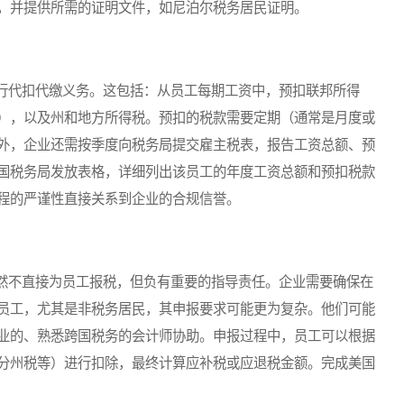
，并提供所需的证明文件，如尼泊尔税务居民证明。
代扣代缴义务。这包括：从员工每期工资中，预扣联邦所得
），以及州和地方所得税。预扣的税款需要定期（通常是月度或
外，企业还需按季度向税务局提交雇主税表，报告工资总额、预
国税务局发放表格，详细列出该员工的年度工资总额和预扣税款
程的严谨性直接关系到企业的合规信誉。
不直接为员工报税，但负有重要的指导责任。企业需要确保在
员工，尤其是非税务居民，其申报要求可能更为复杂。他们可能
业的、熟悉跨国税务的会计师协助。申报过程中，员工可以根据
分州税等）进行扣除，最终计算应补税或应退税金额。完成美国