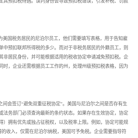
定其预扣税待遇。误判身份会导致预扣税错误，引发补税、罚款
美国税务居民的尼泊尔员工，他们需要填写表格，用于告知雇
单中预扣联邦所得税的多少。而对于非税务居民的外籍员工，则
其非居民身份，并可能根据适用的税收协定申请减免预扣税。企
同时，企业还需根据员工工作的州，处理州级预扣税表格，因为
间会签订“避免双重征税协定”。美国与尼泊尔之间是否存有生
或法务部门必须查询最新的条约状态。如果存在生效协定，协定
得）拥有优先或独占征税权，以及税率上限。例如，协定可能规
取得的收入，仅需在尼泊尔纳税，美国可予免税。企业需要指导符