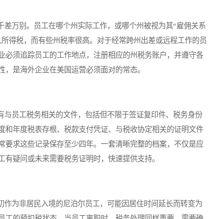
差万别。员工在哪个州实际工作，或哪个州被视为其“雇佣关系
人所得税，而有些州税率很高。对于经常跨州出差或远程工作的员
业必须追踪员工的工作地点，注册相应的州税务账户，并遵守各
性，是海外企业在美国运营必须面对的常态。
与员工税务相关的文件，包括但不限于签证复印件、税务身份
度和年度税表存根、税款支付凭证、与税收协定相关的证明文件
常要求这些记录保存至少四年。一套清晰完整的档案，不仅是应
工有疑问或未来需要税务证明时，快速提供支持。
作为非居民入境的尼泊尔员工，可能因居住时间延长而转变为
员工的预扣税状态。当员工离职时，税务处理同样重要。需要确