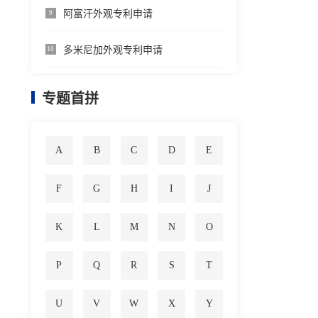
阿富汗外观专利申请
9
多米尼加外观专利申请
10
专题首拼
A
B
C
D
E
F
G
H
I
J
K
L
M
N
O
P
Q
R
S
T
U
V
W
X
Y