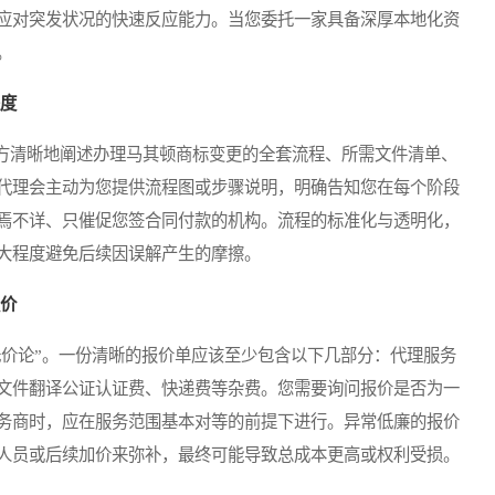
应对突发状况的快速反应能力。当您委托一家具备深厚本地化资
。
程度
清晰地阐述办理马其顿商标变更的全套流程、所需文件清单、
代理会主动为您提供流程图或步骤说明，明确告知您在每个阶段
焉不详、只催促您签合同付款的机构。流程的标准化与透明化，
大程度避免后续因误解产生的摩擦。
报价
价论”。一份清晰的报价单应该至少包含以下几部分：代理服务
文件翻译公证认证费、快递费等杂费。您需要询问报价是否为一
务商时，应在服务范围基本对等的前提下进行。异常低廉的报价
人员或后续加价来弥补，最终可能导致总成本更高或权利受损。