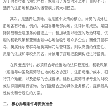
为了持有特定的知识产权，或是为了筹划海外上市？目的不同，
选择的注册地和后续的运营模式将大相径庭。
其次，是选择注册地。这是整个决策的核心。常见的境外注
册地各有特色。例如，中国香港毗邻内地，法律体系成熟，是国
际贸易和金融服务的首选之一；新加坡则以稳定的政治环境、优
越的税收政策和亚洲金融中心地位吸引着众多企业；而像开曼群
岛、英属维尔京群岛这类离岸司法管辖区，则以高度的保密性、
灵活的法规和零税负闻名，常被用于搭建控股架构或进行投资。
在做出选择时，必须综合考虑当地的法律稳定性、税收政策
（包括与中国及鹰潭所在地的税收协定）、注册与维护成本、银
行开户难度、以及后续的合规要求。建议在鹰潭寻求专业的财税
或法律顾问进行咨询，他们能结合您的具体业务模式，提供最具
性价比和合规性的方案。
二、 核心办理条件与资质准备