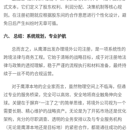
式文本，它们定义了股东权利、利润分配、决策机制等核心规
则。在注册初期就应根据股东间的合作意愿进行个性化设计，避
免日后产生纠纷时无章可循。
六、 总结：系统规划，专业护航
总而言之，从鹰潭出发办理境外公司注册，是一项系统性的
跨境法律与商务工程。它始于清晰的战略目标，成于对注册地法
律与政策的透彻理解，稳于严谨的流程执行和材料准备，最终持
续于一丝不苟的合规运营。
对于鹰潭本地的企业家而言，虽然物理空间上不临海，但通
过专业的服务桥梁，完全可以高效、安全地将商业触角伸向全
球。关键在于摒弃“一注了之”的简单思维，将境外公司视为一个
需要长期、精心维护的战略资产。无论是为了开拓市场还是优化
架构，充分的尽职调查、透明的业务安排以及与专业服务机构
（无论是鹰潭本地还是目标地）的紧密合作，都是通往成功的必