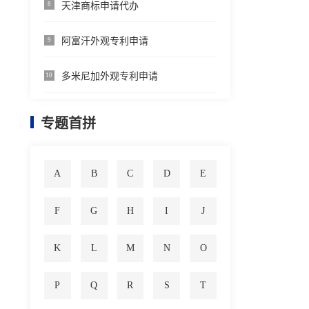
天津商标申请代办
8
阿富汗外观专利申请
9
多米尼加外观专利申请
10
专题首拼
A
B
C
D
E
F
G
H
I
J
K
L
M
N
O
P
Q
R
S
T