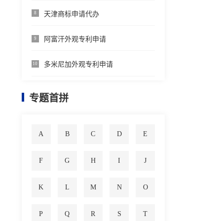
天津商标申请代办
8
阿富汗外观专利申请
9
多米尼加外观专利申请
10
专题首拼
A
B
C
D
E
F
G
H
I
J
K
L
M
N
O
P
Q
R
S
T