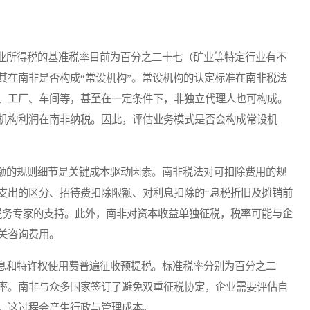
所得税的基准税率目前为百分之二十七（矿业等特定行业有不
其在南非是否构成“常设机构”。常设机构的认定标准在南非税法
、工厂、车间等，甚至在一定条件下，非独立代理人也可构成。
机构利润在南非纳税。因此，评估业务模式是否会构成常设机
的规则细节是关键成本驱动因素。南非税法对可扣除费用的规
支出的区分、招待费扣除限额、对利息扣除的“息税折旧及摊销前
税务专家的支持。此外，南非对资本收益单独征税，税率可能与企
关咨询费用。
和特许权使用费普遍征收预提税。标准税率分别为百分之二
率。南非与众多国家签订了避免双重征税协定，企业需要评估自
，这过程会产生行政与管理成本。