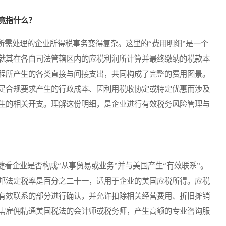
竟指什么？
需处理的企业所得税事务变得复杂。这里的“费用明细”是一个
就其在各自司法管辖区内的应税利润所计算并最终缴纳的税款本
程所产生的各类直接与间接支出，共同构成了完整的费用图景。
足合规要求产生的行政成本、因利用税收协定或特定优惠而涉及
生的相关开支。理解这份明细，是企业进行有效税务风险管理与
企业是否构成“从事贸易或业务”并与美国产生“有效联系”。
邦法定税率是百分之二十一，适用于企业的美国应税所得。应税
有效联系的部分进行确认，并允许扣除相关经营费用、折旧摊销
需雇佣精通美国税法的会计师或税务师，产生高额的专业咨询服