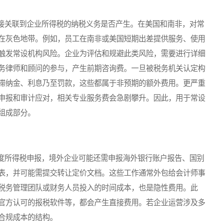
关联到企业所得税的纳税义务是否产生。在美国和南非，对常
在灰色地带。例如，员工在南非或美国短期出差提供服务、使用
触发常设机构风险。企业为评估和规避此类风险，需要进行详细
务律师和顾问的参与，产生前期咨询费。一旦被税务机关认定构
滞纳金、利息乃至罚款，这些都属于非预期的额外费用。更严重
申报和审计应对，相关专业服务费会急剧攀升。因此，用于常设
组成部分。
所得税申报，境外企业可能还需申报海外银行账户报告、国别
表，并可能需提交转让定价文档。这些工作通常外包给会计师事
税务管理团队或财务人员投入的时间成本，也是隐性费用。此
官方认可的报税软件等，都会产生直接费用。若企业运营涉及多
合规成本的结构。