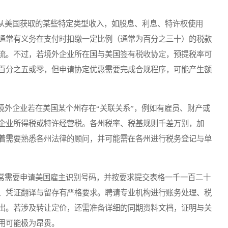
美国获取的某些特定类型收入，如股息、利息、特许权使用
通常有义务在支付时扣缴一定比例（通常为百分之三十）的税款
流。不过，若境外企业所在国与美国签有税收协定，预提税率可
百分之五或零，但申请协定优惠需要完成合规程序，可能产生额
外企业若在美国某个州存在“关联关系”，例如有雇员、财产或
企业所得税或特许经营税。各州税率、税基规则千差万别，加
着需要熟悉各州法律的顾问，并可能需在各州进行税务登记与单
需要申请美国雇主识别号码，并按要求提交表格一千一百二十
、凭证翻译与留存有严格要求。聘请专业机构进行账务处理、税
出。若涉及转让定价，还需准备详细的同期资料文档，证明与关
用可能极为昂贵。