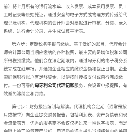
前）将上月所有的银行流水单、收入发票、成本费用发票、员工
工时记录等原始凭证，通过安全的电子方式或物理方式传递给代
理记账机构。代理机构的会计师会对票据进行审核、分类、录入
系统，进行会计分录，并生成试算平衡表。
第六步：定期税务申报与缴纳。基于做好的账目，代理会计
师会计算公司当期应缴纳的各种税费，最主要的是增值税和公司
所得税预缴款。他们会在法定期限内，通过匈牙利的电子税务系
统完成在线申报，并通知企业相应的缴税金额和截止日期。企业
需确保银行账户有足够资金，以便按时授权支付或自行完成缴
付。一份可靠的
匈牙利公司代理记账
服务，会设置申报提醒，有
效避免滞纳金和罚款。
第七步：财务报告编制与解读。代理机构会定期（通常是按
月或按季）向企业提交财务报告，包括利润表、资产负债表和现
金流量表等。优秀的服务商不会仅仅扔过来一堆数字报表，而是
会附上简要的管理层分析，用通俗的语言指出当期经营中的关键