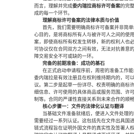
而言，理解并完成
委内瑞拉商标许可备案
的完
成的每一个环节。
理解商标许可备案的法律本质与价值
首先，我们需要明确商标许可备案并非简单的
心目的，是将商标所有人与被许可人之间的使
案，即使商标所有权发生转移，新的权利人也必
可协议仅在合同双方之间有效，无法对抗善意
障交易安全不可或缺的一环。
完备的前期准备：成功的基石
在正式启动申请程序前，周密的准备工作能极
委内瑞拉是有效注册且在权利维持期内的，可
议。第二步是起草一份详尽、权责明确的商标
细信息、许可使用的具体商品或服务范围、许
制等。合同的严谨性直接关系到未来合作的顺
核心步骤一：文件的法律化认证与翻译
当基础文件准备就绪后，便进入文件处理的国
需要经过一系列认证。这包括先在文件出具国
链式流程旨在证明外国文件的真实性及签署人