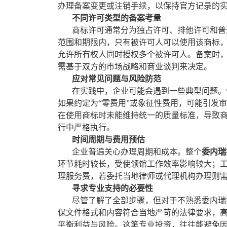
办理备案变更或注销手续，以保持官方记录的
不同许可类型的备案考量
商标许可通常分为独占许可、排他许可和普通
范围和期限内，只有被许可人可以使用该商标
允许所有权人同时授权多个被许可人。备案时
需基于双方的市场战略和商业谈判来决定。
应对常见问题与风险防范
在实践中，企业可能会遇到一些典型问题。例
如果约定为“零费用”或象征性费用，可能引发
在使用商标时未能维持统一的质量标准，导致
行中严格执行。
时间周期与费用预估
企业普遍关心办理周期和成本。整个
委内瑞
环节耗时较长，受使领馆工作效率影响较大；
理服务费，若委托当地律师或代理机构办理则
寻求专业支持的必要性
尽管了解了全部步骤，但对于不熟悉委内瑞拉
保文件格式和内容符合当地严苛的法律要求，
平衡利益与风险。这笔专业投资，往往能避免