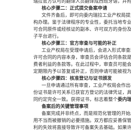
瑞拉官方认可的翻译人员翻译成西班牙语，并
核心步骤二：正式提交备案申请
文件齐备后，即可向委内瑞拉工业产权局提交
构办理。鉴于法律程序的专业性，委托当地专
可合同原件或经核证的副本、许可双方的身份
子平台进行。
核心步骤三：官方审查与可能的补正
工业产权局在受理申请后，会进入形式审查和
许可合同的内容本身，审查员会评估合同条款
费者利益的条款等。在此过程中，审查员可能
定期限内予以答复或补正，否则申请可能被视
核心步骤四：核准登记与证书颁发
一旦申请通过所有审查，工业产权局会作出核
份证书是许可关系已获官方登记的法律凭证，
同约定完全一致。获得证书，标志着整个
委内
备案后的关键管理事项
备案完成并非终点，而是规范化管理的开始。
用不当而被撤销的必要措施。双方都应妥善保
利的失效将直接导致许可备案失去基础。如果