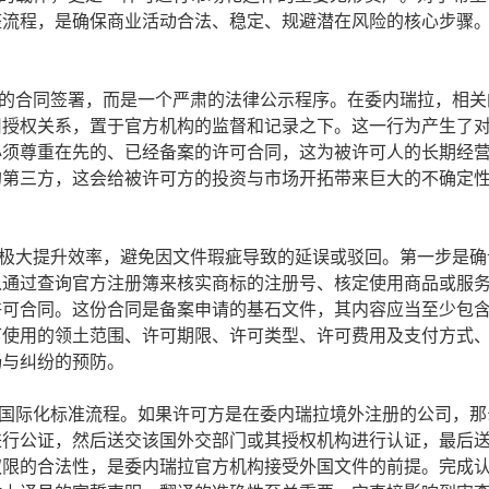
整流程，是确保商业活动合法、稳定、规避潜在风险的核心步骤
合同签署，而是一个严肃的法律公示程序。在委内瑞拉，相关
用授权关系，置于官方机构的监督和记录之下。这一行为产生了
须尊重在先的、已经备案的许可合同，这为被许可人的长期经营
的第三方，这会给被许可方的投资与市场开拓带来巨大的不确定
大提升效率，避免因文件瑕疵导致的延误或驳回。第一步是确
以通过查询官方注册簿来核实商标的注册号、核定使用商品或服
许可合同。这份合同是备案申请的基石文件，其内容应当至少包
可使用的领土范围、许可期限、许可类型、许可费用及支付方式
畅与纠纷的预防。
际化标准流程。如果许可方是在委内瑞拉境外注册的公司，那
进行公证，然后送交该国外交部门或其授权机构进行认证，最后
权限的合法性，是委内瑞拉官方机构接受外国文件的前提。完成