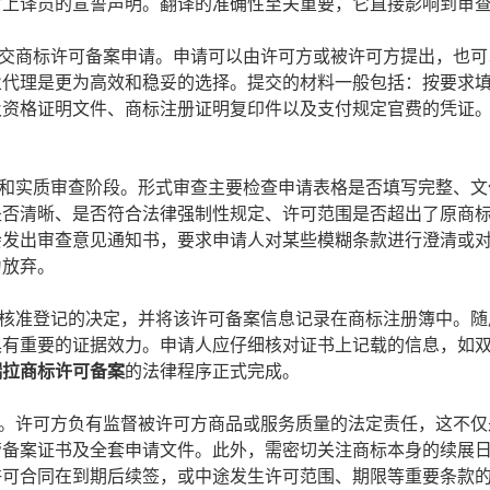
附上译员的宣誓声明。翻译的准确性至关重要，它直接影响到审
商标许可备案申请。申请可以由许可方或被许可方提出，也可
业代理是更为高效和稳妥的选择。提交的材料一般包括：按要求
及资格证明文件、商标注册证明复印件以及支付规定官费的凭证
实质审查阶段。形式审查主要检查申请表格是否填写完整、文
是否清晰、是否符合法律强制性规定、许可范围是否超出了原商
会发出审查意见通知书，要求申请人对某些模糊条款进行澄清或
为放弃。
准登记的决定，并将该许可备案信息记录在商标注册簿中。随
具有重要的证据效力。申请人应仔细核对证书上记载的信息，如
瑞拉商标许可备案
的法律程序正式完成。
许可方负有监督被许可方商品或服务质量的法定责任，这不仅
管备案证书及全套申请文件。此外，需密切关注商标本身的续展
许可合同在到期后续签，或中途发生许可范围、期限等重要条款