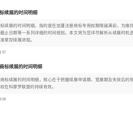
标续展的时间明细
商标续展的时间明细，指的是在加蓬注册商标专用权期限届满前，为维
键截止日期等一系列详细的时间规划。本文将为您详尽解析从续展时机
精准掌控续展进程。
1:57
商标续展的时间明细
罗商标续展的时间明细，核心在于把握续展申请期、宽展期及失效后的
标权在科摩罗联盟的持续有效。
0:19