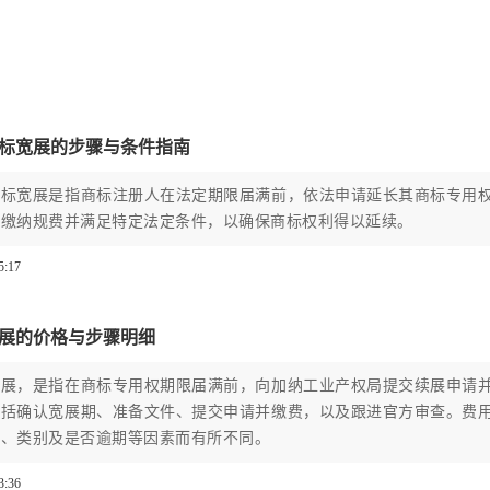
标宽展的步骤与条件指南
商标宽展是指商标注册人在法定期限届满前，依法申请延长其商标专用
、缴纳规费并满足特定法定条件，以确保商标权利得以延续。
5:17
展的价格与步骤明细
宽展，是指在商标专用权期限届满前，向加纳工业产权局提交续展申请
包括确认宽展期、准备文件、提交申请并缴费，以及跟进官方审查。费
径、类别及是否逾期等因素而有所不同。
3:36