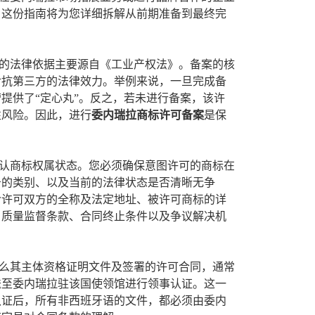
。这份指南将为您详细拆解从前期准备到最终完
的法律依据主要源自《工业产权法》。备案的核
对抗第三方的法律效力。举例来说，一旦完成备
提供了“定心丸”。反之，若未进行备案，该许
性风险。因此，进行
委内瑞拉商标许可备案
是保
认商标权属状态。您必须确保意图许可的商标在
务的类别、以及当前的法律状态是否清晰无争
含许可双方的全称及法定地址、被许可商标的详
、质量监督条款、合同终止条件以及争议解决机
么其主体资格证明文件及签署的许可合同，通常
送至委内瑞拉驻该国使领馆进行领事认证。这一
认证后，所有非西班牙语的文件，都必须由委内