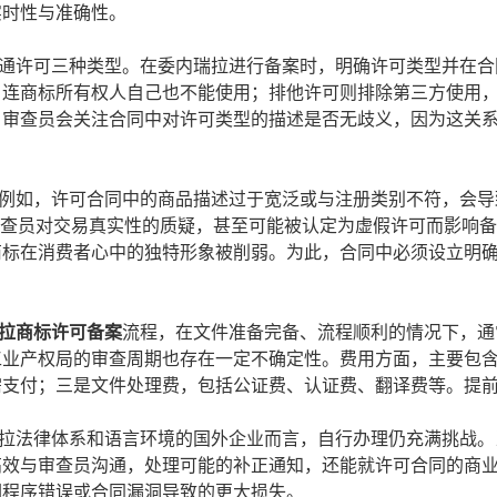
实时性与准确性。
许可三种类型。在委内瑞拉进行备案时，明确许可类型并在合
，连商标所有权人自己也不能使用；排他许可则排除第三方使用
，审查员会关注合同中对许可类型的描述是否无歧义，因为这关
如，许可合同中的商品描述过于宽泛或与注册类别不符，会导
审查员对交易真实性的质疑，甚至可能被认定为虚假许可而影响备
商标在消费者心中的独特形象被削弱。为此，合同中必须设立明
拉商标许可备案
流程，在文件准备完备、流程顺利的情况下，通
工业产权局的审查周期也存在一定不确定性。费用方面，主要包
需支付；三是文件处理费，包括公证费、认证费、翻译费等。提
法律体系和语言环境的国外企业而言，自行办理仍充满挑战。
高效与审查员沟通，处理可能的补正通知，还能就许可合同的商
因程序错误或合同漏洞导致的更大损失。