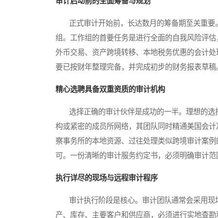
审计启动前的全面筹备与规划
正式审计开始前，长达数月的筹备期至关重要。
组。工作组的首要任务是进行全面的自我风险评估
外币交易、资产跨境转移、本地税务优惠的会计处
要已按财年整理完备，并完成初步的财务报表草稿
精心选聘具备双重资质的审计机构
选择正确的审计伙伴是成功的一半。理想的选择
构或紧密的成员所网络，其团队同时精通美国会计
察事务所的本地资源、过往处理类似跨境审计案例
可。一份清晰的审计服务约定书，必须明确审计范
执行详尽的现场与远程审计程序
审计执行阶段是核心。审计团队通常会采用现场
产、库存、主要客户和供应商，必须进行实地查勘