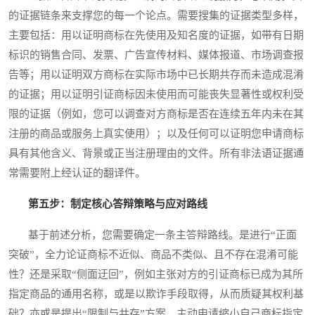
的证据链条来支撑您的每一个论点。需要搜集的证据类型多样，
主要包括：用以证明商标在先使用及知名度的证据，如带有日期
标识的销售合同、发票、广告宣传材料、媒体报道、市场调查报
告等；用以证明双方商标在实际市场中已长期共存而未造成混淆
的证据；用以证明引证商标因未使用而可能丧失显著性或权利受
限的证据（例如，您可以调查对方商标是否在连续五年内未在其
注册的商品或服务上真实使用）；以及任何可以证明您申请商标
具有其他含义、背景或正当注册理由的文件。所有非法语证据通
常需要附上经认证的翻译件。
第五步：制定核心答辩策略与应对路线
基于前述分析，您需要确定一条主答辩路线。是进行“正面
突破”，全力论证商标不近似、商品不类似、且不存在混淆可能
性？还是采取“侧面迂回”，例如主张对方的引证商标已成为其所
指定商品的通用名称，或是以欺诈手段取得，从而质疑其权利基
础？亦或是提出“限制与共存”方案，主动申请缩小自己商标指定