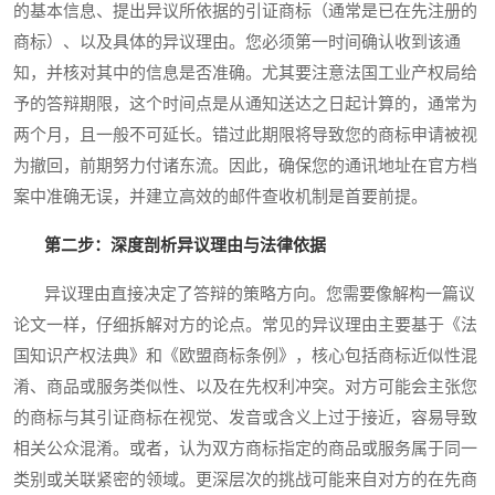
的基本信息、提出异议所依据的引证商标（通常是已在先注册的
商标）、以及具体的异议理由。您必须第一时间确认收到该通
知，并核对其中的信息是否准确。尤其要注意法国工业产权局给
予的答辩期限，这个时间点是从通知送达之日起计算的，通常为
两个月，且一般不可延长。错过此期限将导致您的商标申请被视
为撤回，前期努力付诸东流。因此，确保您的通讯地址在官方档
案中准确无误，并建立高效的邮件查收机制是首要前提。
第二步：深度剖析异议理由与法律依据
异议理由直接决定了答辩的策略方向。您需要像解构一篇议
论文一样，仔细拆解对方的论点。常见的异议理由主要基于《法
国知识产权法典》和《欧盟商标条例》，核心包括商标近似性混
淆、商品或服务类似性、以及在先权利冲突。对方可能会主张您
的商标与其引证商标在视觉、发音或含义上过于接近，容易导致
相关公众混淆。或者，认为双方商标指定的商品或服务属于同一
类别或关联紧密的领域。更深层次的挑战可能来自对方的在先商