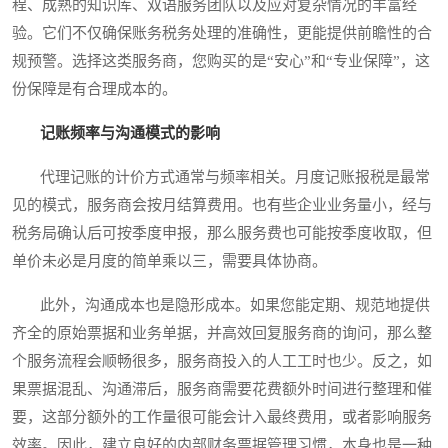
程、成熟的知识库、双语服务团队以及应对复杂情况的丰富经
验。它们不仅确保账务税务处理的准确性，更能提供前瞻性的合
规预警。选择这类服务商，您购买的是“安心”和“专业保障”，这
份保障是有合理成本的。
记账频率与沟通模式的影响
代理记账的计价方式通常与频率相关。月度记账报税是最常
见的模式，服务商会按月结算费用。也有些企业业务量小，经与
税务局确认后可按季度申报，那么服务费也可能按季度收取，但
单价未必是月度的简单乘以三，需要具体协商。
此外，沟通成本也是隐形成本。如果您能定期、规范地提供
齐全的原始票据和业务单据，并高效回复服务商的询问，那么整
个服务流程会顺畅很多，服务商投入的人工工时也少。反之，如
果票据混乱、沟通滞后，服务商需要花费额外时间进行整理和催
要，这部分额外的工作量很可能会计入最终费用，或者影响服务
效率。因此，建立良好的内部财务票据管理习惯，本身也是一种