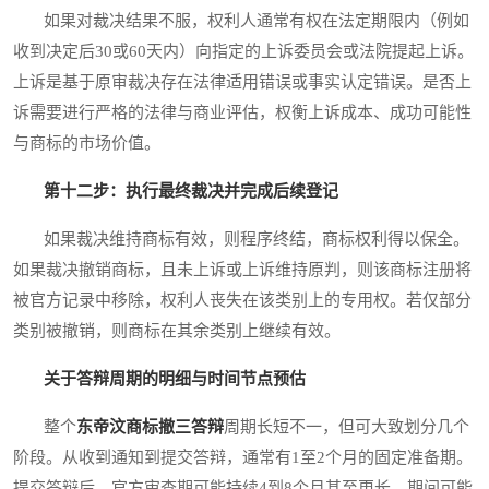
如果对裁决结果不服，权利人通常有权在法定期限内（例如
收到决定后30或60天内）向指定的上诉委员会或法院提起上诉。
上诉是基于原审裁决存在法律适用错误或事实认定错误。是否上
诉需要进行严格的法律与商业评估，权衡上诉成本、成功可能性
与商标的市场价值。
第十二步：执行最终裁决并完成后续登记
如果裁决维持商标有效，则程序终结，商标权利得以保全。
如果裁决撤销商标，且未上诉或上诉维持原判，则该商标注册将
被官方记录中移除，权利人丧失在该类别上的专用权。若仅部分
类别被撤销，则商标在其余类别上继续有效。
关于答辩周期的明细与时间节点预估
整个
东帝汶商标撤三答辩
周期长短不一，但可大致划分几个
阶段。从收到通知到提交答辩，通常有1至2个月的固定准备期。
提交答辩后，官方审查期可能持续4到8个月甚至更长，期间可能