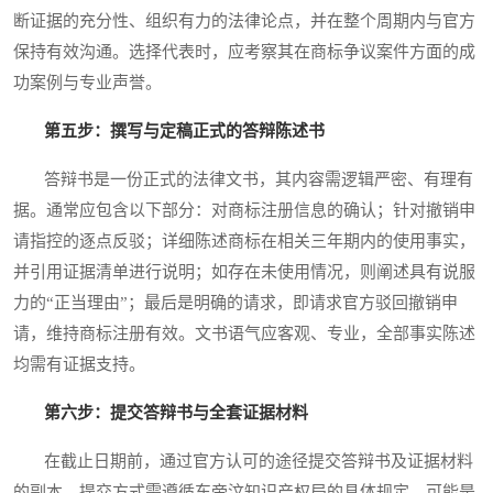
断证据的充分性、组织有力的法律论点，并在整个周期内与官方
保持有效沟通。选择代表时，应考察其在商标争议案件方面的成
功案例与专业声誉。
第五步：撰写与定稿正式的答辩陈述书
答辩书是一份正式的法律文书，其内容需逻辑严密、有理有
据。通常应包含以下部分：对商标注册信息的确认；针对撤销申
请指控的逐点反驳；详细陈述商标在相关三年期内的使用事实，
并引用证据清单进行说明；如存在未使用情况，则阐述具有说服
力的“正当理由”；最后是明确的请求，即请求官方驳回撤销申
请，维持商标注册有效。文书语气应客观、专业，全部事实陈述
均需有证据支持。
第六步：提交答辩书与全套证据材料
在截止日期前，通过官方认可的途径提交答辩书及证据材料
的副本。提交方式需遵循东帝汶知识产权局的具体规定，可能是