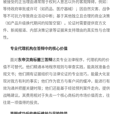
被接受的正当理由通常限于权利人意志以外的客观障碍，例如：
等待政府审批或许可（如药品、医疗器械）；因自然灾害、战争
等不可抗力导致商业活动中断；基于其他独立且合理的商业决策
（如产品升级换代期间的短暂空窗）。论证时需要提供官方文
件、新闻报道、内部决策记录等证据来支持理由的真实性与合理
性。
专业代理机构在答辩中的核心价值
面对
东帝汶商标撤三答辩
这类专业法律程序，代理机构的价
值不可替代。他们精通本地程序规则与审查实践，能高效准备合
规文书；他们拥有证据组织与法律论证的专业技巧，能最大化呈
现对我方有利的事实；他们作为官方与客户间的缓冲，能进行有
效沟通并把握关键时限；他们还能基于经验预判案件走向，提供
战略建议。其费用相对于失去一个核心商标的市场价值而言，往
往是一项值得的投资。
答辩成功后的商标维护与风险防范