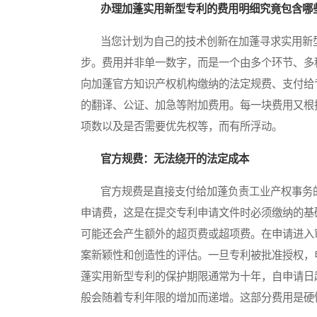
办理加蓬实用新型专利的费用明细究竟包含哪
当您计划为自己的技术创新在加蓬寻求实用新型
步。费用并非单一数字，而是一个由多个环节、多
向加蓬官方知识产权机构缴纳的法定规费、支付给
的翻译、公证、加急等附加费用。每一块费用又根
项数以及是否需要优先权等，而有所浮动。
官方规费：无法绕开的法定成本
官方规费是直接支付给加蓬负责工业产权事务的
申请费，这是在提交专利申请文件时必须缴纳的基
可能还会产生额外的超页费或超项费。在申请进入
案新颖性和创造性的评估。一旦专利被批准授权，
蓬实用新型专利的保护期限通常为十年，自申请日
般会随着专利年限的增加而递增。这部分费用是硬