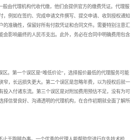
般由代理机构代收代缴，他们会提供官方的缴费凭证。代理服
付，例如在签约、完成申请文件撰写、提交申请、收到授权通知
户的准确性，保留好所有付款凭证和合同文件。需要特别注意汇
能会影响最终的人民币支出。此外，务必在合同中明确费用包含
区。第一个误区是“唯低价论”，选择报价最低的代理服务可能
狭窄，长远损失更大。第二个误区是忽略年费，以为授权后就一
有投入付诸东流。第三个误区是对附加费用预估不足，没有为可
选择信誉良好、沟通透明的代理机构，在合作初期就全面了解所
止于跑腿办事。一个优秀的代理人能帮助您进行在先技术检