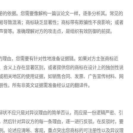
的依据。您需要像解构一篇议论文一样，逐条分析其。常见的
易导致混淆；商标缺乏显著性；商标带有欺骗性不良影响；或者
声誉等。准确理解对方的攻击点，是组织有效防御的前提。
的理由，您需要有针对性地准备证据链。如果对方主张商标近
、含义上存在显著区别，或者提供您的商标在设计上的独创性说
或相关地区的使用证据，如销售合同、发票、广告宣传材料、网
册性。所有非英文证据需准备经认证的翻译件。
状不应只是对异议理由的简单否认，而应是一份逻辑严密、引
，然后针对异议方的每一条理由，逐一进行反驳。在反驳时，要
例。论述应清晰、客观，重点突出您商标的可注册性以及异议理