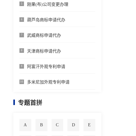
刚果(布)公司变更办理
5
葫芦岛商标申请代办
6
武威商标申请代办
7
天津商标申请代办
8
阿富汗外观专利申请
9
多米尼加外观专利申请
10
专题首拼
A
B
C
D
E