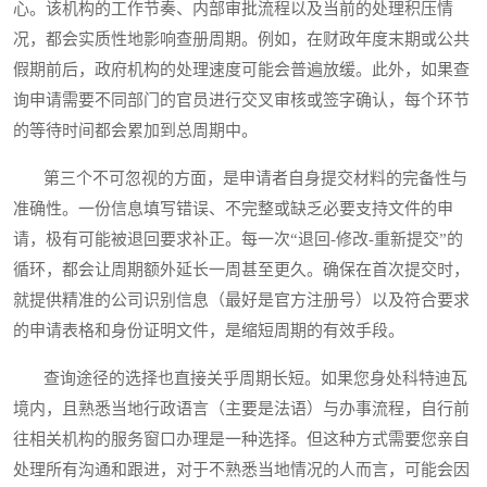
心。该机构的工作节奏、内部审批流程以及当前的处理积压情
况，都会实质性地影响查册周期。例如，在财政年度末期或公共
假期前后，政府机构的处理速度可能会普遍放缓。此外，如果查
询申请需要不同部门的官员进行交叉审核或签字确认，每个环节
的等待时间都会累加到总周期中。
第三个不可忽视的方面，是申请者自身提交材料的完备性与
准确性。一份信息填写错误、不完整或缺乏必要支持文件的申
请，极有可能被退回要求补正。每一次“退回-修改-重新提交”的
循环，都会让周期额外延长一周甚至更久。确保在首次提交时，
就提供精准的公司识别信息（最好是官方注册号）以及符合要求
的申请表格和身份证明文件，是缩短周期的有效手段。
查询途径的选择也直接关乎周期长短。如果您身处科特迪瓦
境内，且熟悉当地行政语言（主要是法语）与办事流程，自行前
往相关机构的服务窗口办理是一种选择。但这种方式需要您亲自
处理所有沟通和跟进，对于不熟悉当地情况的人而言，可能会因