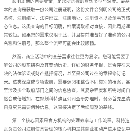
影响周期的首要变量，是您所选择的查询类型与深度。最基
本的查询是获取一份公司注册证明，这份文件会列明公司的正式
名称、注册编号、法律形式、注册地址、注册资本以及董事等核
心信息。这类查询的目标明确，档案调取相对直接，因此周期通
常较短。如果您的需求仅限于此，并且提前准备好了准确的公司
名称和注册号，那么整个流程可能会比较顺畅。
然而，商业活动中的查册需求往往更为复杂。您可能需要了
解公司的股东结构及其变动历史、详细的财务年报、是否存在未
决的法律诉讼或财产抵押情况，甚至是公司过往的章程修订记
录。这类深度或专项查册，需要调阅和整合不同类别的档案，甚
至涉及多个政府部门之间的信息协查，其复杂程度和所需时间自
然会成倍增加。在规划科特迪瓦公司查册办理时，务必首先厘清
自身究竟需要何种信息，这直接决定了后续周期的基线。
第二个核心因素是官方机构的处理效率与工作流程。科特迪
瓦负责公司注册信息管理的核心机构是其商业和动产信用登记中