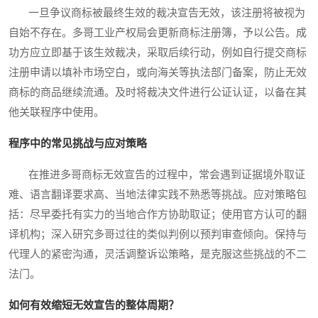
一旦争议商标被最终生效的裁决宣告无效，该注册将被视为
自始不存在。多哥工业产权局会更新商标注册簿，予以公告。成
功方应立即基于该生效裁决，采取后续行动，例如自行提交商标
注册申请以填补市场空白，或向海关等执法部门备案，防止无效
商标的商品继续流通。及时将裁决文件进行公证认证，以备在其
他关联程序中使用。
程序中的常见挑战与应对策略
在推进多哥商标无效宣告的过程中，常会遇到证据境外取证
难、语言翻译要求高、当地法律实践不熟悉等挑战。应对策略包
括：尽早委托有实力的当地合作方协助取证；使用官方认可的翻
译机构；深入研究多哥过往的类似判例以预判审查倾向。保持与
代理人的紧密沟通，灵活调整诉讼策略，是克服这些挑战的不二
法门。
如何有效缩短无效宣告的整体周期？