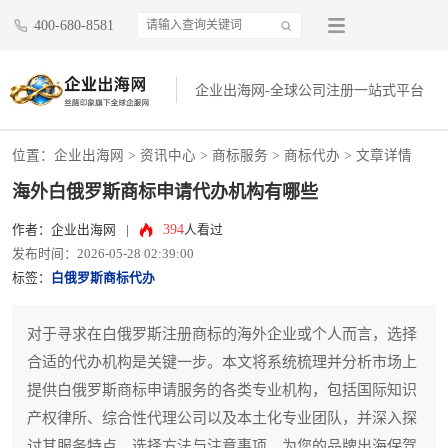
400-680-8581
企业出海网-全球公司注册一站式平台
位置：
企业出海网
>
资讯中心
> 商标服务 >
商标代办
> 文章详情
海外白俄罗斯商标申请代办机构有哪些
394
作者：企业出海网
|
人看过
发布时间：2026-05-28 02:39:00
标签：
白俄罗斯商标代办
对于寻求在白俄罗斯注册商标的海外企业或个人而言，选择
合适的代办机构是关键一步。本文将系统梳理并分析市场上
提供白俄罗斯商标申请服务的各类专业机构，包括国际知识
产权律所、综合性代理公司以及本土化专业团队，并深入探
讨其服务特点、选择方法与注意事项，为您的品牌出海保驾