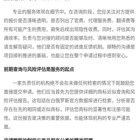
专业的服务体现在细节中。在咨询阶段，您应关注对方提供
的报价是否清晰透明，是否列出了官费、代理服务费、翻译费等
所有可能产生的费用，避免后续出现隐性收费。同时，评估其沟
通效率。负责与您对接的顾问是否能够及时、清晰地用您熟悉的
语言解答疑问，他们是否有固定的进度反馈机制。顺畅的沟通是
项目顺利推进的基础，也能让您在整个申请过程中感到安心。
前期查询与风险评估是服务的起点
一家负责任的机构绝不会在未做任何检索的情况下就鼓励您
直接提交申请。他们应当首先为您提供详细的商标近似查询和风
险评估报告。这包括在白俄罗斯官方数据库进行检索，分析是否
存在在先的相同或近似商标，评估您商标的显著性和注册可能
性。这份报告是决策的重要依据，也能体现机构的专业严谨态
度。