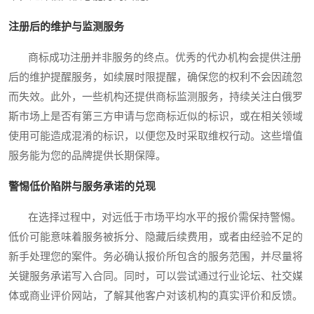
注册后的维护与监测服务
商标成功注册并非服务的终点。优秀的代办机构会提供注册
后的维护提醒服务，如续展时限提醒，确保您的权利不会因疏忽
而失效。此外，一些机构还提供商标监测服务，持续关注白俄罗
斯市场上是否有第三方申请与您商标近似的标识，或在相关领域
使用可能造成混淆的标识，以便您及时采取维权行动。这些增值
服务能为您的品牌提供长期保障。
警惕低价陷阱与服务承诺的兑现
在选择过程中，对远低于市场平均水平的报价需保持警惕。
低价可能意味着服务被拆分、隐藏后续费用，或者由经验不足的
新手处理您的案件。务必确认报价所包含的服务范围，并尽量将
关键服务承诺写入合同。同时，可以尝试通过行业论坛、社交媒
体或商业评价网站，了解其他客户对该机构的真实评价和反馈。