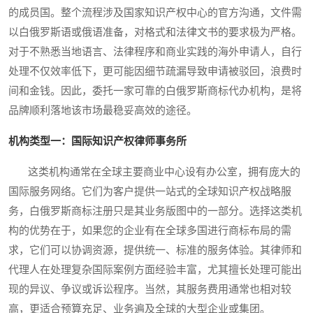
的成员国。整个流程涉及国家知识产权中心的官方沟通，文件需
以白俄罗斯语或俄语准备，对格式和法律文书的要求极为严格。
对于不熟悉当地语言、法律程序和商业实践的海外申请人，自行
处理不仅效率低下，更可能因细节疏漏导致申请被驳回，浪费时
间和金钱。因此，委托一家可靠的白俄罗斯商标代办机构，是将
品牌顺利落地该市场最稳妥高效的途径。
机构类型一：国际知识产权律师事务所
这类机构通常在全球主要商业中心设有办公室，拥有庞大的
国际服务网络。它们为客户提供一站式的全球知识产权战略服
务，白俄罗斯商标注册只是其业务版图中的一部分。选择这类机
构的优势在于，如果您的企业有在全球多国进行商标布局的需
求，它们可以协调资源，提供统一、标准的服务体验。其律师和
代理人在处理复杂国际案例方面经验丰富，尤其擅长处理可能出
现的异议、争议或诉讼程序。当然，其服务费用通常也相对较
高，更适合预算充足、业务遍及全球的大型企业或集团。