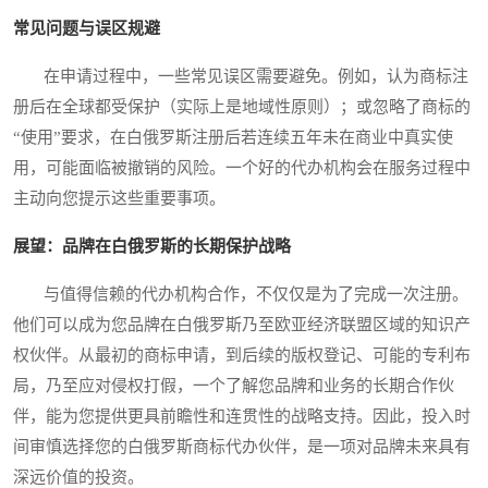
常见问题与误区规避
在申请过程中，一些常见误区需要避免。例如，认为商标注
册后在全球都受保护（实际上是地域性原则）；或忽略了商标的
“使用”要求，在白俄罗斯注册后若连续五年未在商业中真实使
用，可能面临被撤销的风险。一个好的代办机构会在服务过程中
主动向您提示这些重要事项。
展望：品牌在白俄罗斯的长期保护战略
与值得信赖的代办机构合作，不仅仅是为了完成一次注册。
他们可以成为您品牌在白俄罗斯乃至欧亚经济联盟区域的知识产
权伙伴。从最初的商标申请，到后续的版权登记、可能的专利布
局，乃至应对侵权打假，一个了解您品牌和业务的长期合作伙
伴，能为您提供更具前瞻性和连贯性的战略支持。因此，投入时
间审慎选择您的白俄罗斯商标代办伙伴，是一项对品牌未来具有
深远价值的投资。