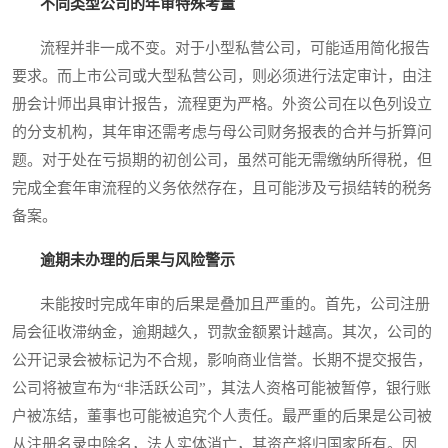
不同类型公司的年审特殊考量
流程并非一成不变。对于小型私营公司，可能适用简化报告
要求。而上市公司或大型私营公司，则必须进行法定审计，由注
册会计师出具审计报告，流程更为严格。外资公司在以色列设立
的分支机构，其年审还需考虑与母公司财务报表的合并与折算问
题。对于处在亏损期的初创公司，虽然可能无需缴纳所得税，但
完成全套年审流程的义务依然存在，且可能涉及亏损结转的税务
备案。
逾期未办理的后果与风险警示
未能按时完成年审的后果是叠加且严重的。首先，公司注册
局会征收滞纳金，逾期越久，罚款金额累计越高。其次，公司的
公开记录会被标记为不合规，影响商业信誉。长期不提交报告，
公司将被宣布为“非活跃公司”，其法人资格可能被暂停，银行账
户被冻结，董事也可能被追究个人责任。最严重的后果是公司被
从注册名录中除名，法人实体消亡，其资产将归国家所有。因