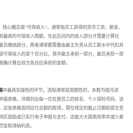
核心概念是“可保收入”，通常指员工获得的货币工资、薪金、
和最高的可保收入限额，在此区间内的收入部分才需要计算社
雇员缴纳部分，两者通常都需要由雇主负责从员工薪水中代扣并
是可保收入的某个百分比，其中雇主承担一部分，雇员承担一部
准确计算出双方各自应承担的金额。
略
中最具实操性的环节。流程通常是周期性的，多数为按月进
申报表格，详细列出每一位在册员工的姓名、个人保险号码、该
。这张表格连同应付总额的款项，需在规定的截止日期前提交至
地区鼓励或已实行电子申报与支付，这能大大提高效率并减少差
罚金和滞纳利息。