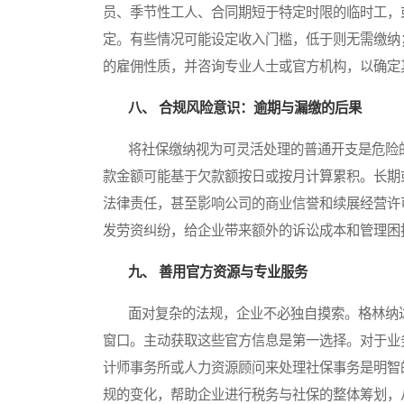
员、季节性工人、合同期短于特定时限的临时工，
定。有些情况可能设定收入门槛，低于则无需缴纳
的雇佣性质，并咨询专业人士或官方机构，以确定
八、 合规风险意识：逾期与漏缴的后果
将社保缴纳视为可灵活处理的普通开支是危险的
款金额可能基于欠款额按日或按月计算累积。长期
法律责任，甚至影响公司的商业信誉和续展经营许
发劳资纠纷，给企业带来额外的诉讼成本和管理困
九、 善用官方资源与专业服务
面对复杂的法规，企业不必独自摸索。格林纳达
窗口。主动获取这些官方信息是第一选择。对于业
计师事务所或人力资源顾问来处理社保事务是明智
规的变化，帮助企业进行税务与社保的整体筹划，