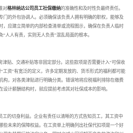
谁对
格林纳达公司员工社保缴纳
的准确性和及时性负最终责任。
专门的外包协调人。必须确保该负责人拥有明确的职权，能够及
时，应建立简单的内部检查清单或流程图示，确保在负责人临时
免“人人有责，实则无人负责”混乱局面的根本。
津贴、交通补贴等非固定部分。这些款项是否需要计入“可保收
对“工资”有宽泛的定义，许多定期发放的、货币形式的福利都可能
机构，对各类津贴进行明确分类。错误地将应税福利排除在缴费
在设计薪酬结构时，就应提前考虑其对社保成本的影响。
工的切身利益。企业有责任以清晰的方式告知员工，其工资中
哪些未来的保障权益。在工资单上明确列出社保代扣项是一个好