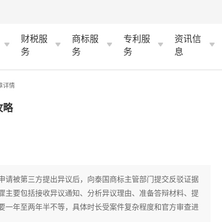
财税服
商标服
专利服
资讯信
务
务
务
息
章详情
攻略
申请被第三方提出异议后，向泰国商标主管部门提交反驳证据
骤主要包括接收异议通知、分析异议理由、准备答辩材料、提
要一年至两年半不等，具体时长受案件复杂程度和官方审查进