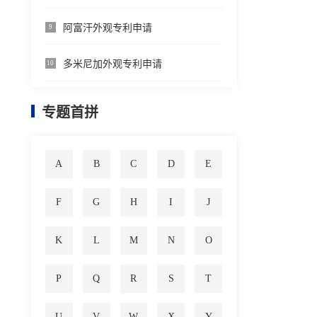
阿富汗外观专利申请
9
多米尼加外观专利申请
10
专题首拼
A
B
C
D
E
F
G
H
I
J
K
L
M
N
O
P
Q
R
S
T
U
V
W
X
Y