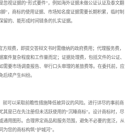
是忽视证据的“形式要件”，例如海外证据未做公证认证及泰文翻
佛脚”，商标的使用证据、市场知名度证据需要长期积累，临时制
保留的、能形成时间链条的扎实证据。
方规费，即提交答辩文书时需缴纳的政府费用；代理服务费，
据案件复杂程度和工作量而定；证据处理费，包括文件的公证、
如需要市场调查报告、举行口头审理的差旅费等。在委托前，应
免后续产生纠纷。
就可以采取前瞻性措施降低被异议的风险。进行详尽的事前商
尤其是已在先注册但未活跃使用的“沉睡商标”。设计商标时，尽
或通用图形。合理界定商品和服务范围，避免不必要的宽泛，从
同为您的商标构筑“护城河”。