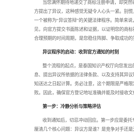
当您满怀期待地递交了商标注册申请，却突然收
方提出了异议，这种感觉无疑令人心头一紧。别慌
一个被称为“异议答辩”的关键法律程序。简单来说
见，向官方提交书面陈述和证据，以证明您的商标
合理预期的时间周期，是您稳住阵脚、争取成功的
异议程序的启动：收到官方通知的时刻
整个流程的起点，是泰国知识产权厅向您发出的
息、提出异议所依据的法律条款、以及支持其异议
知送达之日起计算。务必注意，这个期限是严格限
败。因此，确保官方登记地址准确并能及时接收文
第一步：冷静分析与策略评估
收到通知后，切忌冲动回应。第一步应是委托专
厘清几个核心问题：异议方是谁？是竞争对手还是