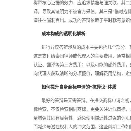
稀释核心证据的效力，应追求精准与强关联。其二
译，导致其证明力不被官方采信。其三是“临时抱
造往往漏洞百出。成功的答辩依赖于平时就有意识
成本构成的透明化解析
进行异议答辩涉及的成本主要包括几个部分：官
这是支付给泰国律师或代理人的主要费用，通常根
认证、翻译等第三方费用；以及可能的额外费用，
向代理人获取清晰的分项报价，理解费用结构，避
如何提升自身商标申请的“抗异议”体质
最好的答辩是无需答辩。在提交商标申请之初，
标检索，不仅检索相同商标，更要关注近似商标，
量增强其固有显著性，避免使用描述性过强的词汇
而减少与潜在权利人的冲突范围。这些前期工作如