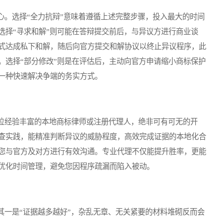
。选择“全力抗辩”意味着遵循上述完整步骤，投入最大的时间
选择“寻求和解”则可能在答辩提交前后，与异议方进行商业谈
式达成私下和解，随后向官方提交和解协议以终止异议程序，此
。选择“部分修改”则是在评估后，主动向官方申请缩小商标保护
一种快速解决争端的务实方式。
经验丰富的本地商标律师或注册代理人，绝非可有可无的开
查实践，能精准判断异议的威胁程度，高效完成证据的本地化合
您与官方及对方进行有效沟通。专业代理不仅能提升胜率，更能
优化时间管理，避免您因程序疏漏而陷入被动。
一是“证据越多越好”，杂乱无章、无关紧要的材料堆砌反而会