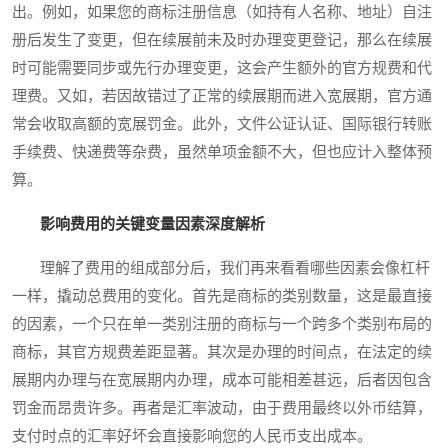
出。例如，如果您的商标注册信息（如持有人名称、地址）自注
册后发生了变更，但在续展前未及时办理变更登记，那么在续展
时可能需要同步或先行办理变更，这会产生额外的官方规费和代
理费。又如，若因故错过了正常的续展期而进入宽展期，官方通
常会收取高额的宽展罚金。此外，文件公证认证、国际银行转账
手续费、快递费等杂费，虽然单项金额不大，但也应计入整体预
算。
影响费用的关键变量因素深度解析
理解了费用的组成部分后，我们再来看看哪些因素会像杠杆
一样，撬动总费用的变化。首先是商标的类别数量，这是最直接
的因素，一个只在单一类别注册的商标与一个跨多个类别布局的
商标，其官方规费差距显著。其次是办理的时间点，在法定的续
展期内办理与在宽展期内办理，成本可能相差甚远，后者因包含
罚金而昂贵许多。再者是汇率波动，由于费用最终以外币结算，
支付时点的汇率好坏会直接影响您的人民币支出成本。