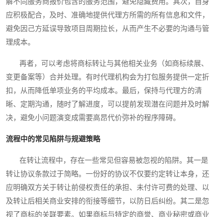
解不同服务商报价包含的服务范围，避免隐藏费用。其次，自身
应积极配合，及时、准确地提供代理方所需的所有信息和文件，
避免因己方延误导致项目周期拉长，从而产生不必要的沟通与管
理成本。
再者，可以考虑将商标转让与其他相关业务（如商标续展、
变更备案等）合并处理。有时代理机构会为打包服务提供一定折
扣，从而降低单项业务的平均成本。最后，保持与代理方的清
晰、定期沟通，随时了解进度，可以提前发现潜在问题并及时解
决，避免小问题演变成需要高昂代价弥补的程序障碍。
流程中的常见陷阱与规避策略
在转让流程中，存在一些常见但容易被忽视的陷阱。其一是
转让协议条款过于简略。一份好的协议不仅要约定转让本身，还
应明确双方关于转让前侵权责任的承担、未付许可费的处理、以
及转让后相关商业安排的衔接等细节，以防日后纠纷。其二是忽
视了商标的关联要素。如果商标与特定的商誉、商业秘密或商业