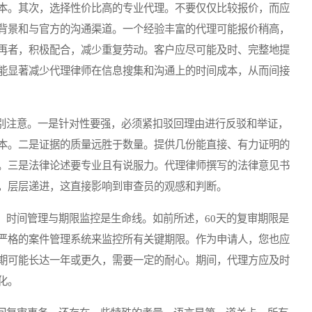
本。其次，选择性价比高的专业代理。不要仅仅比较报价，而应
背景和与官方的沟通渠道。一个经验丰富的代理可能报价稍高，
再者，积极配合，减少重复劳动。客户应尽可能及时、完整地提
能显著减少代理律师在信息搜集和沟通上的时间成本，从而间接
注意。一是针对性要强，必须紧扣驳回理由进行反驳和举证，
本。二是证据的质量远胜于数量。提供几份能直接、有力证明的
。三是法律论述要专业且有说服力。代理律师撰写的法律意见书
，层层递进，这直接影响到审查员的观感和判断。
时间管理与期限监控是生命线。如前所述，60天的复审期限是
严格的案件管理系统来监控所有关键期限。作为申请人，您也应
期可能长达一年或更久，需要一定的耐心。期间，代理方应及时
化。