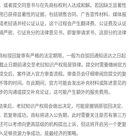
，或者提交同意书与在先商标权利人达成和解。若因缺乏显著性
用已获得显著性的证据，包括销售合同、广告宣传材料、媒体报
成老挝语并经公证认证，这个过程会产生翻译费、公证费及认证
辑严密、引证充分的法律意见书，即复审请求书，这部分的法律
标驳回复审有严格的法定期限，一般为自驳回通知送达之日起
在截止日期前递交至老挝知识产权局是铁律。提交时需要缴纳官方
提交后，案件进入官方审查流程。审查员会仔细审阅您提交的复
不等的时间。在此期间，官方可能会发出补充材料或陈述意见的
步的沟通或提交补充论证，这可能产生额外的服务费用。
束后，老挝知识产权局会做出决定，可能是撤销原驳回决定、
。若复审成功，商标将进入公告期，此时需要关注是否有第三方
还可以考虑向更高层级的机构提出上诉，但这将开启另一个更复
入足够资源力争成功，是最经济的策略。