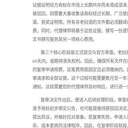
证据证明双方商标在市场上长期共存而未造成混淆
被驳回，则需要大量收集该商标经过长期、广泛使
道、获奖证明等。所有非老挝语的文件都必须翻译
费。同时，代理律师将基于这些证据，撰写一份逻
文书撰写服务是另一项核心费用。
第三个核心阶段是正式提交与官方审查。老挝商
60天内，逾期将丧失权利。因此，确保所有文件
的复审申请规费，这笔费用是固定且必须缴纳的。
审请求和全部证据，这个过程可能需要数月至一年
通知，这就需要您的代理律师及时响应，进行进一
复审决定作出后，便进入后续处理阶段。审查结
准予商标初步审定公告，也可能是维持原驳回决定
提出异议，并做好应对准备。若复审失败，申请人
杂、成本更高的法律程序。因此，在复审阶段就投