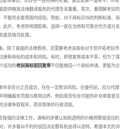
复审事务，还存在一些特殊的考量。语言是第一道关卡，所有
能提供精准法律翻译服务的代理至关重要。其次，要理解老挝的
，不能完全套用国内经验。例如，对于商标近似的判断标准、商
。此外，考虑到地理距离，选择一家在当地有可靠合作方或分支
和紧急情况处理。
。除了直接的法律费用，还需要考虑该商标对于您开拓老挝市
注册新商标的成本和风险。有时，即使复审成本不菲，但为了保
个成功的
老挝商标驳回复审
不仅能挽回一个商标申请，更能为企
并非百分之百成功，存在一定败诉风险。在委托前，应与代理
并明确服务范围与费用边界，例如是否包含可能的补充审查意见
的法律争取程序，而非简单的行政流程。
极强的法律工作，清晰的步骤认知和透明的价格预算是成功的
对，许多看似不利的驳回决定都有机会得以逆转。希望本文的详