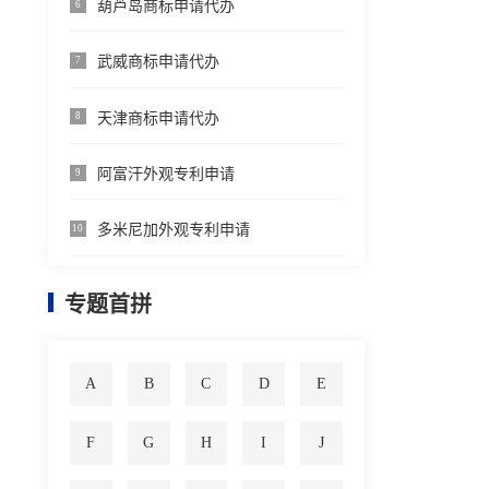
葫芦岛商标申请代办
6
武威商标申请代办
7
天津商标申请代办
8
阿富汗外观专利申请
9
多米尼加外观专利申请
10
专题首拼
A
B
C
D
E
F
G
H
I
J