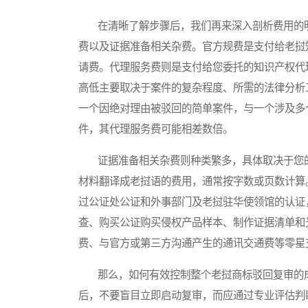
在清晰了解步骤后，我们再来深入剖析费用的明
费以及证据准备相关杂费。官方规费是支付给老挝
请费。代理服务费则是支付给您委托的知识产权代
高低主要取决于案件的复杂程度、所需的法律分析
一个因绝对理由被驳回的简单案件，与一个涉及多
件，其代理服务费可能相差数倍。
证据准备相关杂费则种类繁多，具体取决于您的
材料翻译成老挝语的费用，通常按字数或页数计算
过公证处公证和外事部门及老挝驻华使领馆的认证
查、购买公证购买侵权产品样本、制作证据清单和
费、与官方或第三方沟通产生的通讯交通费等零星
那么，如何有效控制整个老挝商标驳回复审的成
后，不要盲目立即启动复审，而应通过专业评估判