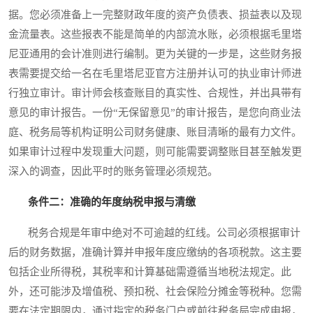
据。您必须准备上一完整财政年度的资产负债表、损益表以及现
金流量表。这些报表不能是简单的内部流水账，必须根据毛里塔
尼亚通用的会计准则进行编制。更为关键的一步是，这些财务报
表需要提交给一名在毛里塔尼亚官方注册并认可的执业审计师进
行独立审计。审计师会核查账目的真实性、合规性，并出具带有
意见的审计报告。一份“无保留意见”的审计报告，是您向商业法
庭、税务局等机构证明公司财务健康、账目清晰的最有力文件。
如果审计过程中发现重大问题，则可能需要调整账目甚至触发更
深入的调查，因此平时的账务管理必须规范。
条件二：准确的年度纳税申报与清缴
税务合规是年审中绝对不可逾越的红线。公司必须根据审计
后的财务数据，准确计算并申报年度应缴纳的各项税款。这主要
包括企业所得税，其税率和计算基础需遵循当地税法规定。此
外，还可能涉及增值税、预扣税、社会保险分摊金等税种。您需
要在法定期限内，通过指定的税务门户或前往税务局完成申报，