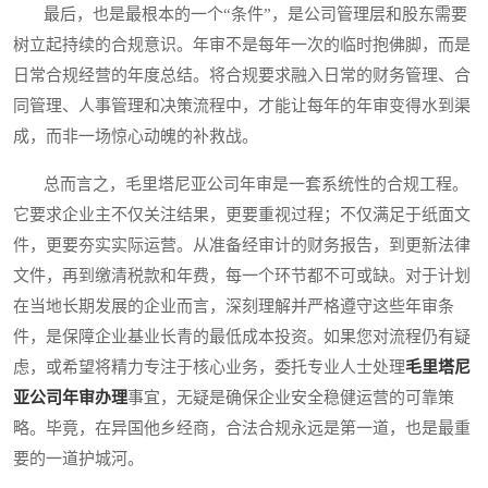
最后，也是最根本的一个“条件”，是公司管理层和股东需要
树立起持续的合规意识。年审不是每年一次的临时抱佛脚，而是
日常合规经营的年度总结。将合规要求融入日常的财务管理、合
同管理、人事管理和决策流程中，才能让每年的年审变得水到渠
成，而非一场惊心动魄的补救战。
总而言之，毛里塔尼亚公司年审是一套系统性的合规工程。
它要求企业主不仅关注结果，更要重视过程；不仅满足于纸面文
件，更要夯实实际运营。从准备经审计的财务报告，到更新法律
文件，再到缴清税款和年费，每一个环节都不可或缺。对于计划
在当地长期发展的企业而言，深刻理解并严格遵守这些年审条
件，是保障企业基业长青的最低成本投资。如果您对流程仍有疑
虑，或希望将精力专注于核心业务，委托专业人士处理
毛里塔尼
亚公司年审办理
事宜，无疑是确保企业安全稳健运营的可靠策
略。毕竟，在异国他乡经商，合法合规永远是第一道，也是最重
要的一道护城河。