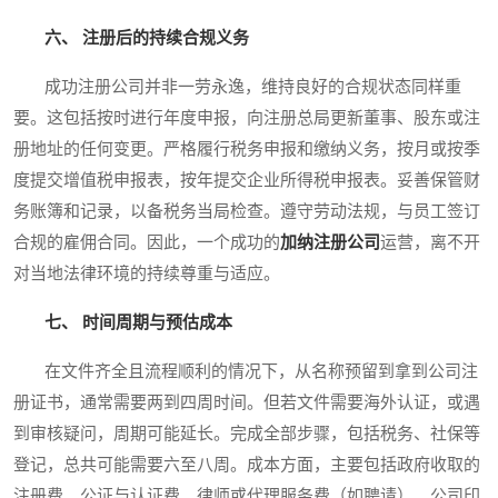
六、 注册后的持续合规义务
成功注册公司并非一劳永逸，维持良好的合规状态同样重
要。这包括按时进行年度申报，向注册总局更新董事、股东或注
册地址的任何变更。严格履行税务申报和缴纳义务，按月或按季
度提交增值税申报表，按年提交企业所得税申报表。妥善保管财
务账簿和记录，以备税务当局检查。遵守劳动法规，与员工签订
合规的雇佣合同。因此，一个成功的
加纳注册公司
运营，离不开
对当地法律环境的持续尊重与适应。
七、 时间周期与预估成本
在文件齐全且流程顺利的情况下，从名称预留到拿到公司注
册证书，通常需要两到四周时间。但若文件需要海外认证，或遇
到审核疑问，周期可能延长。完成全部步骤，包括税务、社保等
登记，总共可能需要六至八周。成本方面，主要包括政府收取的
注册费、公证与认证费、律师或代理服务费（如聘请）、公司印