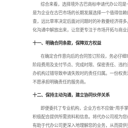
综合来看，选择境外古巴商标申请代办公司是一
是为企业在古巴市场的长期发展选择一个值得信赖
查，远比草率决定后面对问题时的补救要经济得多
化沟通中解放出来，让您更专注于市场开拓与商业
十一、明确合同条款，保障双方权益
在确定合作意向后的合同签订阶段，务必仔细审
阶段费用及支付节点、完成时限、保密责任、违约
办机构过错导致申请失败时的责任归属。一份权责
不愿承担明确责任的服务商。
十二、保持主动沟通，建立协同伙伴关系
即便委托了专业机构，企业方也不应做“甩手掌
积极配合提供所需资料和信息。将代办公司视为您
有助于代办公司更深入地理解您的业务，从而提供