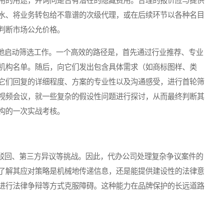
用的用途，并询问是否有潜在的隐藏费用。合理的报价应与提供
水、将业务转包给不靠谱的次级代理，或在后续环节以各种名目
判断市场公允价格。
启动筛选工作。一个高效的路径是，首先通过行业推荐、专业
机构名单。随后，向它们发出包含具体需求（如商标图样、类
它们回复的详细程度、方案的专业性以及沟通感受，进行首轮筛
视频会议，就一些复杂的假设性问题进行探讨，从而最终判断其
构的一次实战考核。
回、第三方异议等挑战。因此，代办公司处理复杂争议案件的
了解其应对策略是机械地传递信息，还是能提供建设性的法律意
进行法律争辩等方式克服障碍。这种能力在品牌保护的长远道路