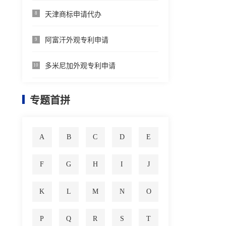
天津商标申请代办
8
阿富汗外观专利申请
9
多米尼加外观专利申请
10
专题首拼
A
B
C
D
E
F
G
H
I
J
K
L
M
N
O
P
Q
R
S
T