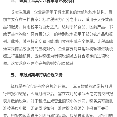
四、 理解土耳其VAT税率与计税机制
成功注册后，企业需清晰了解土耳其的增值税税率结构。目
前主要存在三档税率：标准税率为百分之十八，适用于大多数商
品和服务；优惠税率为百分之八，适用于如食品、医药产品、书
籍等基本物资；另有百分之一的特别税率适用于部分农产品和报
刊。此外，某些特定交易可能适用零税率或完全免税。计税基础
通常是商品或服务的应税对价。企业需要对其销项税额和进项税
额进行准确核算，应纳税额为销项税额减去符合规定的进项税
额。这要求企业建立完善的财务记录体系。
五、 申报周期与持续合规义务
获取税号仅仅是税务合规的开始。土耳其增值税通常按月进
行申报和缴纳，即每月结束后，需在次月的第24天之前提交申报
表并缴纳税款。对于新成立或营业额较小的公司，税务局可能批
准按季度申报。无论周期如何，准时提交准确的申报表至关重
要。申报内容需详细列明当期销售额、应纳税销售额、可抵扣的