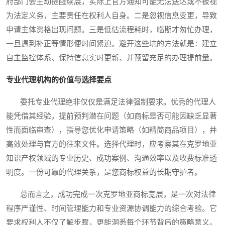
府部门会主动提醒续展，实际上官方通知可能无法送达或不被视
为法定义务，主要责任在权利人自身。二是忽视信息变更，导致
申请主体资格出现问题。三是低估流程耗时，临期才匆忙办理，
一旦遇到补正等情形便时间紧迫。避开这些坑的方法就是：建立
自主监控体系、保持信息实时更新、并预留充足的办理提前量。
专业代理机构的价值与选择要点
委托专业代理绝非仅仅是满足法律强制要求。优秀的代理人
能凭借其经验，提前预判潜在问题（如商标是否可能因缺乏显著
性而面临审查），指导您优化申请策略（如精简商品项目），并
高效处理与官方的往来文件。选择代理时，应考察其在克罗地亚
知识产权领域的专业历史、成功案例、沟通效率以及收费标准透
明度。一份可靠的代理关系，是您商标权益的长期守护者。
总而言之，成功完成一次克罗地亚商标宽展，是一次对法律
程序严谨性、时间管理能力和专业资源协调能力的综合考验。它
要求权利人不仅了解步骤，更能洞悉每个环节背后的策略意义。